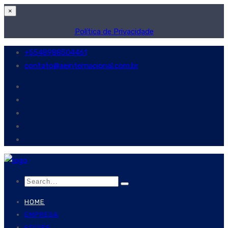
×
Política de Privacidade
+5548988504461
contato@aeinternacional.com.br
HOME
EMPRESA
EQUIPE