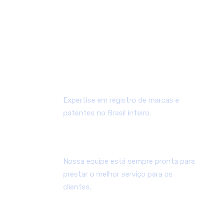
interesse em registrar uma marca. Preencha o
formulário ao lado para que possamos proceder com
a consulta de viabilidade ou verificação da situação do
processo de registro de sua marca e retornaremos
com um breve relato da sua necessidade.
GRANDE EXPERIÊNCIA NA ÁREA
Expertise em registro de marcas e
patentes no Brasil inteiro.
EQUIPE ALTAMENTE ESPECIALIZADA
Nossa equipe está sempre pronta para
prestar o melhor serviço para os
clientes.
SUPORTE CONSTANTE