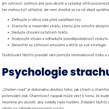
jim vyhnout, zatímco jiné jsou skryté a vyžadují větší pozornos
her mohou být užitečné, ale není vhodné se na ně slepě spoléhat.
Definujte si cílový zisk před začátkem hry.
Stanovte si maximální ztrátu, kterou jste ochotni akcepto
Sledujte chování ostatních hráčů.
Analyzujte situaci a odhadujte pravděpodobnost výskytu 
Nenechte se strhnout emocemi a držte se své strategie.
Dodržování těchto pravidel vám pomůže minimalizovat riziko a 
Psychologie strach
„Chicken road“ je dokonalou ukázkou toho, jak strach a chamtiv
potenciální zisk. Chamtivost naopak může vést k tomu, že budeme
nesmíme jim dovolit, aby ovládly naše myšlení. Zvládání těchto 
nikoliv na základě impulzivních pocitů.