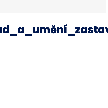
oad_a_umění_zasta