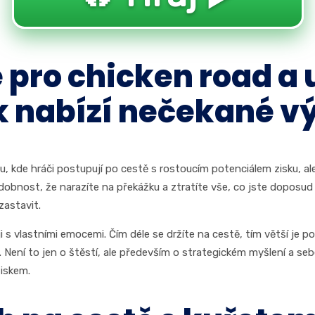
pro chicken road a 
k nabízí nečekané v
, kde hráči postupují po cestě s rostoucím potenciálem zisku, ale
ost, že narazíte na překážku a ztratíte vše, co jste doposud na
zastavit.
i s vlastními emocemi. Čím déle se držíte na cestě, tím větší je p
Není to jen o štěstí, ale především o strategickém myšlení a se
ziskem.