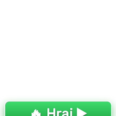
🔥 Hraj ▶️