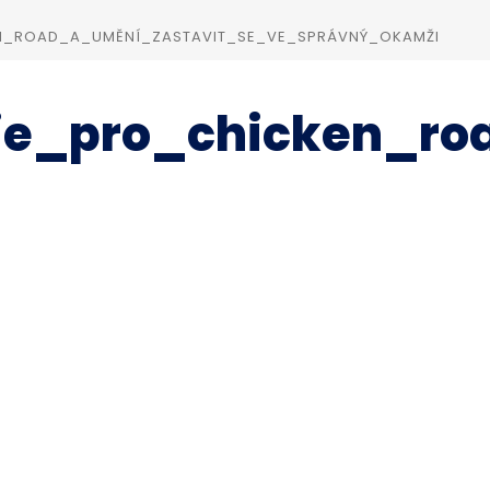
N_ROAD_A_UMĚNÍ_ZASTAVIT_SE_VE_SPRÁVNÝ_OKAMŽI
ie_pro_chicken_r