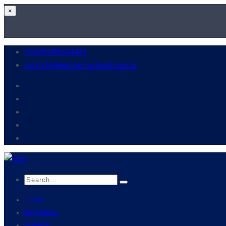
×
+5548988504461
contato@aeinternacional.com.br
HOME
EMPRESA
EQUIPE