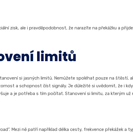
lní zisk, ale i pravděpodobnost, že narazíte na překážku a přijdet
ovení limitů
 stanovení si jasných limitů. Nemůžete spoléhat pouze na štěstí, 
rnost a schopnost číst signály. Je důležité si uvědomit, že i k
šuje a je potřeba s tím počítat. Stanovení si limitu, za kterým u
n road“. Mezi ně patří například délka cesty, frekvence překážek a