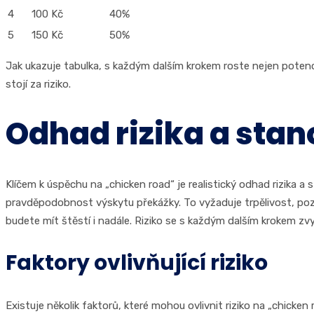
4
100 Kč
40%
5
150 Kč
50%
Jak ukazuje tabulka, s každým dalším krokem roste nejen potenciá
stojí za riziko.
Odhad rizika a stan
Klíčem k úspěchu na „chicken road“ je realistický odhad rizika a
pravděpodobnost výskytu překážky. To vyžaduje trpělivost, pozo
budete mít štěstí i nadále. Riziko se s každým dalším krokem zvy
Faktory ovlivňující riziko
Existuje několik faktorů, které mohou ovlivnit riziko na „chicke