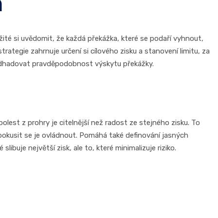
m
ité si uvědomit, že každá překážka, které se podaří vyhnout,
tegie zahrnuje určení si cílového zisku a stanovení limitu, za
a odhadovat pravděpodobnost výskytu překážky.
bolest z prohry je citelnější než radost ze stejného zisku. To
a pokusit se je ovládnout. Pomáhá také definování jasných
libuje největší zisk, ale to, které minimalizuje riziko.