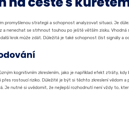
h na cestě s kuřete
m promyšlenou strategii a schopnost analyzovat situaci. Je důlež
a nenechat se strhnout touhou po ještě větším zisku. Vhodná stra
 další krok může zdát. Důležitá je také schopnost číst signály 
hodování
různým kognitivním zkreslením, jako je například efekt ztráty, kdy 
 přes rostoucí riziko. Důležité je být si těchto zkreslení vědom 
. Je nutné si uvědomit, že nejlepší rozhodnutí není vždy to, které s