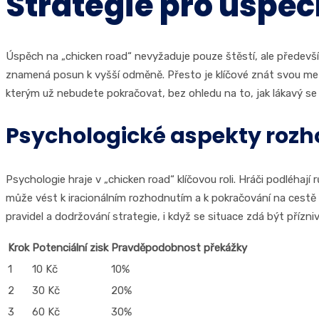
Strategie pro úspěc
Úspěch na „chicken road“ nevyžaduje pouze štěstí, ale předevší
znamená posun k vyšší odměně. Přesto je klíčové znát svou mez 
kterým už nebudete pokračovat, bez ohledu na to, jak lákavý se
Psychologické aspekty roz
Psychologie hraje v „chicken road“ klíčovou roli. Hráči podléhají 
může vést k iracionálním rozhodnutím a k pokračování na cestě i
pravidel a dodržování strategie, i když se situace zdá být příznivá
Krok
Potenciální zisk
Pravděpodobnost překážky
1
10 Kč
10%
2
30 Kč
20%
3
60 Kč
30%