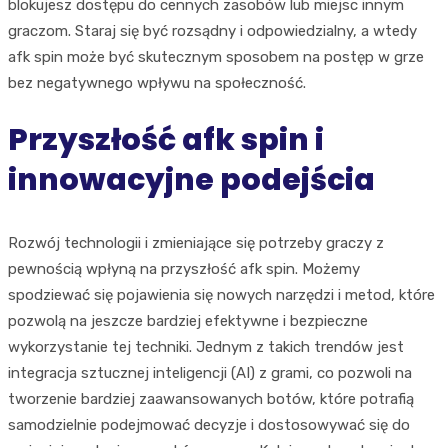
blokujesz dostępu do cennych zasobów lub miejsc innym
graczom. Staraj się być rozsądny i odpowiedzialny, a wtedy
afk spin może być skutecznym sposobem na postęp w grze
bez negatywnego wpływu na społeczność.
Przyszłość afk spin i
innowacyjne podejścia
Rozwój technologii i zmieniające się potrzeby graczy z
pewnością wpłyną na przyszłość afk spin. Możemy
spodziewać się pojawienia się nowych narzędzi i metod, które
pozwolą na jeszcze bardziej efektywne i bezpieczne
wykorzystanie tej techniki. Jednym z takich trendów jest
integracja sztucznej inteligencji (AI) z grami, co pozwoli na
tworzenie bardziej zaawansowanych botów, które potrafią
samodzielnie podejmować decyzje i dostosowywać się do