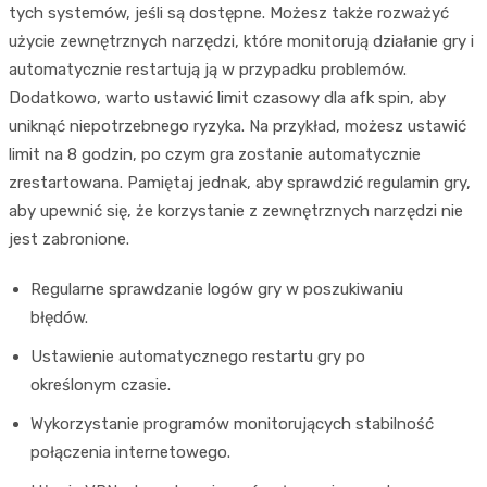
tych systemów, jeśli są dostępne. Możesz także rozważyć
użycie zewnętrznych narzędzi, które monitorują działanie gry i
automatycznie restartują ją w przypadku problemów.
Dodatkowo, warto ustawić limit czasowy dla afk spin, aby
uniknąć niepotrzebnego ryzyka. Na przykład, możesz ustawić
limit na 8 godzin, po czym gra zostanie automatycznie
zrestartowana. Pamiętaj jednak, aby sprawdzić regulamin gry,
aby upewnić się, że korzystanie z zewnętrznych narzędzi nie
jest zabronione.
Regularne sprawdzanie logów gry w poszukiwaniu
błędów.
Ustawienie automatycznego restartu gry po
określonym czasie.
Wykorzystanie programów monitorujących stabilność
połączenia internetowego.