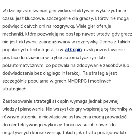
W dzisiejszym świecie gier wideo, efektywne wykorzystanie
czasu jest kluczowe, szczególnie dla graczy, którzy nie mogą
poświęcić całych dni na rozgrywkę. Wiele gier oferuje
mechaniki, które pozwalają na postęp nawet wtedy, gdy gracz
nie jest aktywnie zaangażowany w rozgrywkę. Jedną z takich
popularnych technik jest tzw.
afk spin
, czyli pozostawienie
postaci do działania w trybie automatycznym lub
półautomatycznym, co pozwala na zdobywanie zasobów lub
doświadczenia bez ciągłego interakcji. Ta strategia jest
szczególnie popularna w grach MMORPG i mobilnych
strategiach.
Zastosowanie strategii afk spin wymaga jednak pewnej
wiedzy i planowania. Nie wszystkie gry wspierają tę technikę w
równym stopniu, a niewłaściwe ustawienia mogą prowadzić
do nieefektywnego wykorzystania czasu lub nawet do
negatywnych konsekwencji, takich jak utrata postępów lub