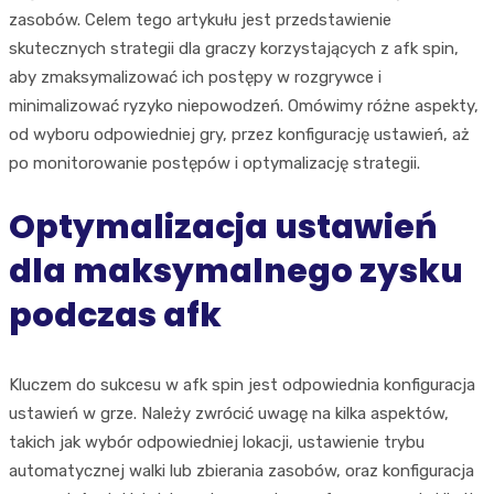
zasobów. Celem tego artykułu jest przedstawienie
skutecznych strategii dla graczy korzystających z afk spin,
aby zmaksymalizować ich postępy w rozgrywce i
minimalizować ryzyko niepowodzeń. Omówimy różne aspekty,
od wyboru odpowiedniej gry, przez konfigurację ustawień, aż
po monitorowanie postępów i optymalizację strategii.
Optymalizacja ustawień
dla maksymalnego zysku
podczas afk
Kluczem do sukcesu w afk spin jest odpowiednia konfiguracja
ustawień w grze. Należy zwrócić uwagę na kilka aspektów,
takich jak wybór odpowiedniej lokacji, ustawienie trybu
automatycznej walki lub zbierania zasobów, oraz konfiguracja