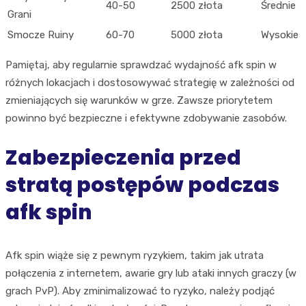
40-50
2500 złota
Średnie
Grani
Smocze Ruiny
60-70
5000 złota
Wysokie
Pamiętaj, aby regularnie sprawdzać wydajność afk spin w
różnych lokacjach i dostosowywać strategię w zależności od
zmieniających się warunków w grze. Zawsze priorytetem
powinno być bezpieczne i efektywne zdobywanie zasobów.
Zabezpieczenia przed
stratą postępów podczas
afk spin
Afk spin wiąże się z pewnym ryzykiem, takim jak utrata
połączenia z internetem, awarie gry lub ataki innych graczy (w
grach PvP). Aby zminimalizować to ryzyko, należy podjąć