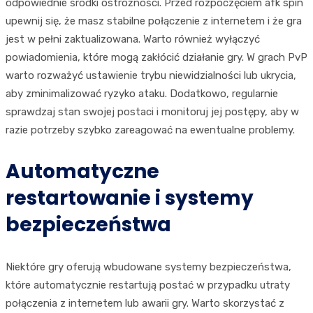
odpowiednie środki ostrożności. Przed rozpoczęciem afk spin
upewnij się, że masz stabilne połączenie z internetem i że gra
jest w pełni zaktualizowana. Warto również wyłączyć
powiadomienia, które mogą zakłócić działanie gry. W grach PvP
warto rozważyć ustawienie trybu niewidzialności lub ukrycia,
aby zminimalizować ryzyko ataku. Dodatkowo, regularnie
sprawdzaj stan swojej postaci i monitoruj jej postępy, aby w
razie potrzeby szybko zareagować na ewentualne problemy.
Automatyczne
restartowanie i systemy
bezpieczeństwa
Niektóre gry oferują wbudowane systemy bezpieczeństwa,
które automatycznie restartują postać w przypadku utraty
połączenia z internetem lub awarii gry. Warto skorzystać z