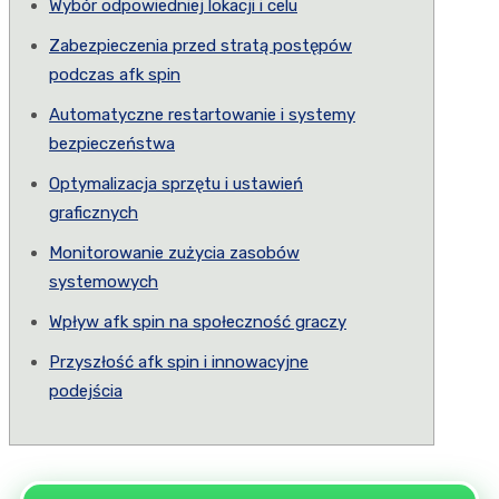
Wybór odpowiedniej lokacji i celu
Zabezpieczenia przed stratą postępów
podczas afk spin
Automatyczne restartowanie i systemy
bezpieczeństwa
Optymalizacja sprzętu i ustawień
graficznych
Monitorowanie zużycia zasobów
systemowych
Wpływ afk spin na społeczność graczy
Przyszłość afk spin i innowacyjne
podejścia