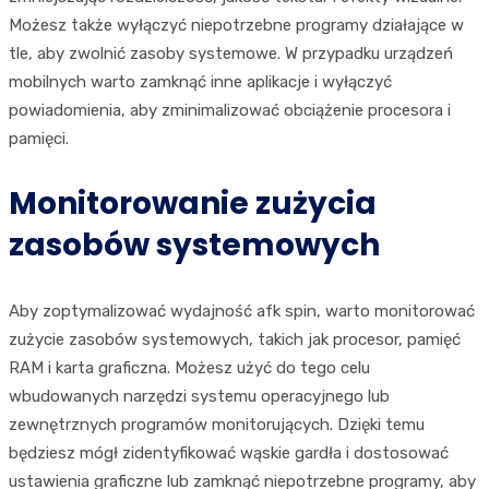
Możesz także wyłączyć niepotrzebne programy działające w
tle, aby zwolnić zasoby systemowe. W przypadku urządzeń
mobilnych warto zamknąć inne aplikacje i wyłączyć
powiadomienia, aby zminimalizować obciążenie procesora i
pamięci.
Monitorowanie zużycia
zasobów systemowych
Aby zoptymalizować wydajność afk spin, warto monitorować
zużycie zasobów systemowych, takich jak procesor, pamięć
RAM i karta graficzna. Możesz użyć do tego celu
wbudowanych narzędzi systemu operacyjnego lub
zewnętrznych programów monitorujących. Dzięki temu
będziesz mógł zidentyfikować wąskie gardła i dostosować
ustawienia graficzne lub zamknąć niepotrzebne programy, aby