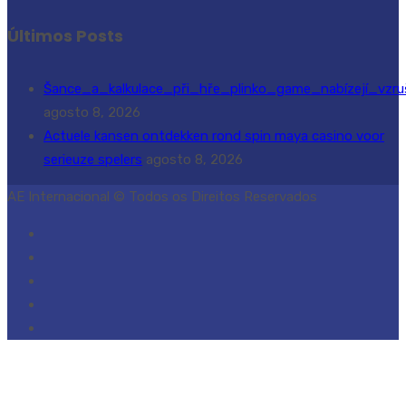
Últimos Posts
Šance_a_kalkulace_při_hře_plinko_game_nabízejí_vzru
agosto 8, 2026
Actuele kansen ontdekken rond spin maya casino voor
serieuze spelers
agosto 8, 2026
AE Internacional © Todos os Direitos Reservados