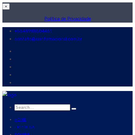
×
Política de Privacidade
+5548988504461
contato@aeinternacional.com.br
HOME
EMPRESA
EQUIPE