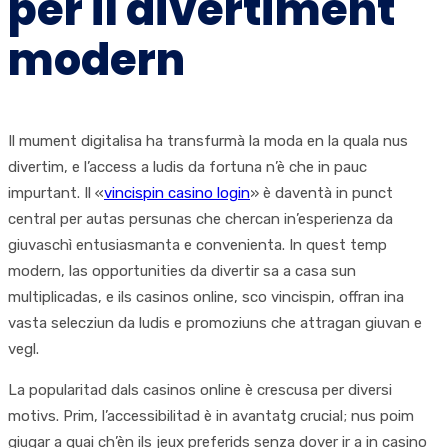
per il divertiment
modern
Il mument digitalisa ha transfurmà la moda en la quala nus
divertim, e l’access a ludis da fortuna n’è che in pauc
impurtant. Il «
vincispin casino login
» è daventà in punct
central per autas persunas che chercan in’esperienza da
giuvaschì entusiasmanta e convenienta. In quest temp
modern, las opportunities da divertir sa a casa sun
multiplicadas, e ils casinos online, sco vincispin, offran ina
vasta selecziun da ludis e promoziuns che attragan giuvan e
vegl.
La popularitad dals casinos online è crescusa per diversi
motivs. Prim, l’accessibilitad è in avantatg crucial; nus poim
giugar a quai ch’èn ils jeux preferids senza dover ir a in casino