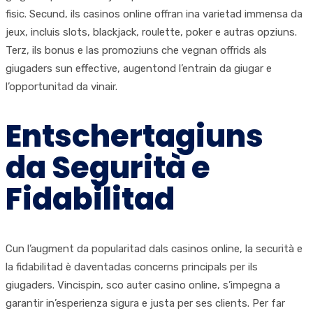
fisic. Secund, ils casinos online offran ina varietad immensa da
jeux, incluis slots, blackjack, roulette, poker e autras opziuns.
Terz, ils bonus e las promoziuns che vegnan offrids als
giugaders sun effective, augentond l’entrain da giugar e
l’opportunitad da vinair.
Entschertagiuns
da Segurità e
Fidabilitad
Cun l’augment da popularitad dals casinos online, la securità e
la fidabilitad è daventadas concerns principals per ils
giugaders. Vincispin, sco auter casino online, s’impegna a
garantir in’esperienza sigura e justa per ses clients. Per far