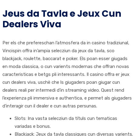
Jeus da Tavla e Jeux Cun
Dealers Viva
Per els che prefereschan l’atmosfera da in casino tradiziunal,
Vincispin offra in’ampia selecziun da jeux da tavla, sco
blackjack, roulette, baccarat e poker. Els poan esser giugads
en moda classica, o cun varients modernas che offran novas
caracteristicas e betgs pli interessants. Il casino offra er jeux
cun dealers viva, uschè che ls giugaders poan giugar cun
dealers reali per intermedi d’in streaming video. Quest rend
l’experienza pli immersiva e authentica, e permet als giugaders
d’interagir cun il dealer e cun autras persunas.
Slots: Ina vasta selecziun da títuls cun tematicas
variadas e bonus.
Blackjack: Jeux da tavla classiques cun diversas varients.