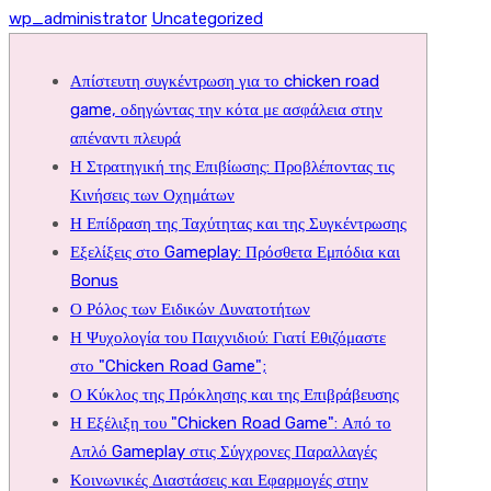
wp_administrator
Uncategorized
Απίστευτη συγκέντρωση για το chicken road
game, οδηγώντας την κότα με ασφάλεια στην
απέναντι πλευρά
Η Στρατηγική της Επιβίωσης: Προβλέποντας τις
Κινήσεις των Οχημάτων
Η Επίδραση της Ταχύτητας και της Συγκέντρωσης
Εξελίξεις στο Gameplay: Πρόσθετα Εμπόδια και
Bonus
Ο Ρόλος των Ειδικών Δυνατοτήτων
Η Ψυχολογία του Παιχνιδιού: Γιατί Εθιζόμαστε
στο "Chicken Road Game";
Ο Κύκλος της Πρόκλησης και της Επιβράβευσης
Η Εξέλιξη του "Chicken Road Game": Από το
Απλό Gameplay στις Σύγχρονες Παραλλαγές
Κοινωνικές Διαστάσεις και Εφαρμογές στην