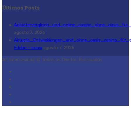
Últimos Posts
Anbietervergleich_und_online_casino_ohne_oasis_für_s
agosto 7, 2026
Aktuelle_Entwicklungen_und_ohne_oasis_casino_für_e
Erlebn – копія
agosto 7, 2026
AE Internacional © Todos os Direitos Reservados