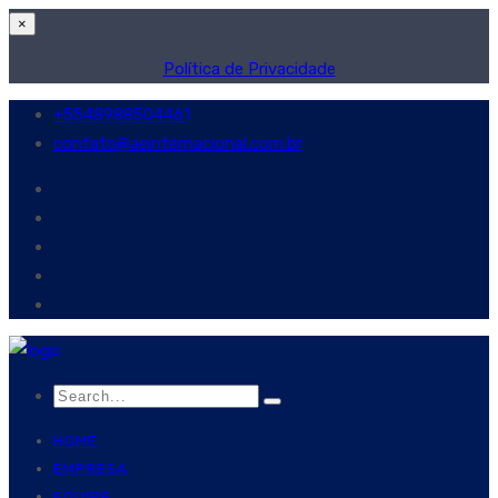
×
Política de Privacidade
+5548988504461
contato@aeinternacional.com.br
HOME
EMPRESA
EQUIPE