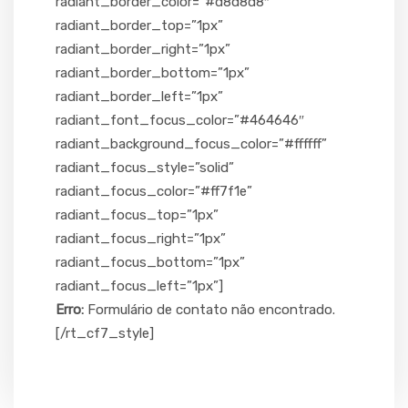
radiant_border_color=”#d8d8d8″
radiant_border_top=”1px”
radiant_border_right=”1px”
radiant_border_bottom=”1px”
radiant_border_left=”1px”
radiant_font_focus_color=”#464646″
radiant_background_focus_color=”#ffffff”
radiant_focus_style=”solid”
radiant_focus_color=”#ff7f1e”
radiant_focus_top=”1px”
radiant_focus_right=”1px”
radiant_focus_bottom=”1px”
radiant_focus_left=”1px”]
Erro:
Formulário de contato não encontrado.
[/rt_cf7_style]