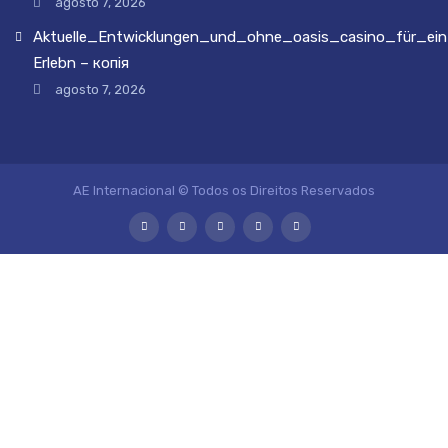
agosto 7, 2026
Aktuelle_Entwicklungen_und_ohne_oasis_casino_für_ein
Erlebn – копія
agosto 7, 2026
AE Internacional © Todos os Direitos Reservados