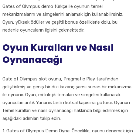
Gates of Olympus demo türkçe ile oyunun temel
mekanizmalarını ve simgelerini anlamak için kullanabilirsiniz.
Oyun, yüksek ödüller ve çeşitli bonus özelliklerle dolu, bu
nedenle oyuncuların ilgisini çekmektedir.
Oyun Kuralları ve Nasıl
Oynanacağı
Gate of Olympus slot oyunu, Pragmatic Play tarafından
geliştirilmiş ve geniş bir dizi kazanç şansı sunan bir mekanizma
ile oynanır. Oyun, mitolojik temaları ve simgeleri kullanarak
oyuncuları antik Yunanistan’ın kutsal kapısına götürür. Oyunun
temel kuralları ve nasıl oynanacağı hakkında bilgi edinmek için
aşağıdaki adımları takip edin:
1. Gates of Olympus Demo Oyna: Öncelikle, oyunu denemek için