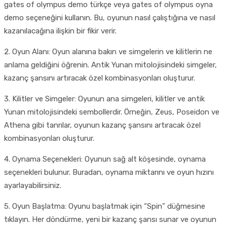
gates of olympus demo türkçe veya gates of olympus oyna
demo seçeneğini kullanın. Bu, oyunun nasıl çalıştığına ve nasıl
kazanılacağına ilişkin bir fikir verir.
2. Oyun Alanı: Oyun alanına bakın ve simgelerin ve kilitlerin ne
anlama geldiğini öğrenin. Antik Yunan mitolojisindeki simgeler,
kazanç şansını artıracak özel kombinasyonları oluşturur.
3. Kilitler ve Simgeler: Oyunun ana simgeleri, kilitler ve antik
Yunan mitolojisindeki sembollerdir. Örneğin, Zeus, Poseidon ve
Athena gibi tanrılar, oyunun kazanç şansını artıracak özel
kombinasyonları oluşturur.
4. Oynama Seçenekleri: Oyunun sağ alt köşesinde, oynama
seçenekleri bulunur. Buradan, oynama miktarını ve oyun hızını
ayarlayabilirsiniz.
5. Oyun Başlatma: Oyunu başlatmak için “Spin” düğmesine
tıklayın. Her döndürme, yeni bir kazanç şansı sunar ve oyunun