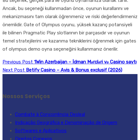
Bu seçenek, gerçek para ile oyunu oynamanıza olanak tanır.
Ancak, bu seçeneği kullanmadan önce, oyunun kurallarını ve
mekanizmasını tam olarak öğrenmeniz ve riski değerlendirmeniz
önemlidir. Gate of Olympus oyunu, yüksek kazanç potansiyeli
ile bilinen Pragmatic Play slotlarının bir parçasıdır ve oyunun
temel stratejilerini ve kazanma tekniklerini öğrenmek için gates
of olympus demo oyna seçeneğini kullanmanız önerilir.
Previous Post
1Win Azerbaijan – İdman Mərcləri və Casino saytı
Next Post
Betify Casino – Avis & Bonus exclusif (2026)
Nossos Serviços
Combate à Concorrência Desleal
Indicação Geográfica e Denominação de Origem
Softwares e Aplicativos
Direitos Conexos