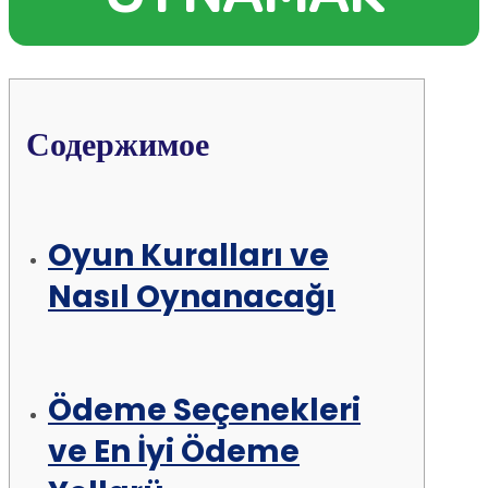
Содержимое
Oyun Kuralları ve
Nasıl Oynanacağı
Ödeme Seçenekleri
ve En İyi Ödeme