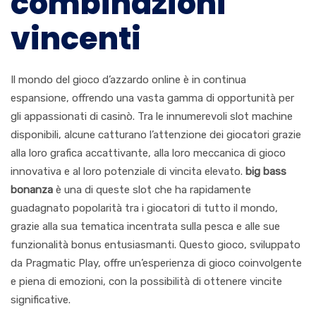
combinazioni
vincenti
Il mondo del gioco d’azzardo online è in continua
espansione, offrendo una vasta gamma di opportunità per
gli appassionati di casinò. Tra le innumerevoli slot machine
disponibili, alcune catturano l’attenzione dei giocatori grazie
alla loro grafica accattivante, alla loro meccanica di gioco
innovativa e al loro potenziale di vincita elevato.
big bass
bonanza
è una di queste slot che ha rapidamente
guadagnato popolarità tra i giocatori di tutto il mondo,
grazie alla sua tematica incentrata sulla pesca e alle sue
funzionalità bonus entusiasmanti. Questo gioco, sviluppato
da Pragmatic Play, offre un’esperienza di gioco coinvolgente
e piena di emozioni, con la possibilità di ottenere vincite
significative.