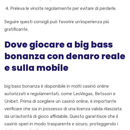
Preleva le vincite regolarmente per evitare di perderle.
Seguire questi consigli può favorire un’esperienza più
gratificante.
Dove giocare a big bass
bonanza con denaro reale
e sulla mobile
big bass bonanza è disponibile in molti casinò online
autorizzati e regolamentati, come LeoVegas, Betsson e
Unibet. Prima di scegliere un casinò online, è importante
verificare che sia in possesso di una licenza valida rilasciata
da un’autorità di gioco affidabile. Questo garantisce che il
casinò operi in modo trasparente e sicuro, proteggendo i