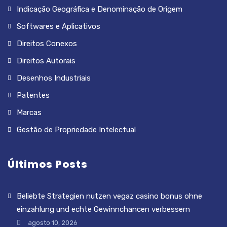
Indicação Geográfica e Denominação de Origem
Softwares e Aplicativos
Direitos Conexos
Direitos Autorais
Desenhos Industriais
Patentes
Marcas
Gestão de Propriedade Intelectual
Últimos Posts
Beliebte Strategien nutzen vegaz casino bonus ohne
einzahlung und echte Gewinnchancen verbessern
agosto 10, 2026