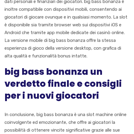
dati personali e finanziari dei giocatori. big bass bonanza è
inoltre compatibile con dispositivi mobili, consentendo ai
giocatori di giocare ovunque e in qualsiasi momento. La slot
è disponibile sia tramite browser web sui dispositivi iOS e
Android che tramite app mobile dedicate dei casinò online.
La versione mobile di big bass bonanza offre la stessa
esperienza di gioco della versione desktop, con grafica di
alta qualità e funzionalità bonus intatte.
big bass bonanza un
verdetto finale e consigli
per i nuovi giocatori
In conclusione, big bass bonanza è una slot machine online
coinvolgente ed emozionante, che offre ai giocatori la
possibilità di ottenere vincite significative grazie alle sue