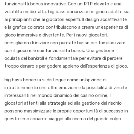
funzionalità bonus innovative. Con un RTP elevato e una
volatilità medio-alta, big bass bonanza è un gioco adatto sia
ai principianti che ai giocatori esperti. Il design accattivante
e la grafica colorata contribuiscono a creare un’esperienza di
gioco immersiva e divertente. Per i nuovi giocatori,
consigliamo di iniziare con puntate basse per familiarizzare
con il gioco e le sue funzionalità bonus. Una gestione
oculata del bankroll è fondamentale per evitare di perdere
troppo denaro e per godere appieno dell’esperienza di gioco.
big bass bonanza si distingue come un’opzione di
intrattenimento che offre emozioni e la possibilità di vincite
interessanti nel mondo dinamico del casinò online. I
giocatori attenti alla strategia ed alla gestione del rischio
possono massimizzare le proprie opportunità di successo in
questo emozionante viaggio alla ricerca del grande colpo.