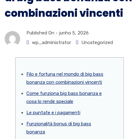
combinazioni vincenti
Published On -
junho 5, 2026
wp_administrator
Uncategorized
Filo e fortuna nel mondo di big bass
bonanza con combinazioni vincenti
Come funziona big bass bonanza e
cosa lo rende speciale
Le puntate e i pagamenti
Funzionalità bonus di big bass
bonanza