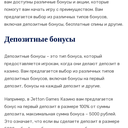
вам доступны различные бонусы и акции, которые
помогут вам начать игру с преимуществом. Вам
предлагается выбор из различных типов бонусов,
включая депозитные бонусы, бесплатные спины и другие.
Депозитные бонусы
Депозитные бонусы – это тип бонуса, который
предоставляется игрокам, когда они делают депозит в
казино. Вам предлагается выбор из различных типов
депозитных бонусов, включая бонусы на первый
депозит, бонусы на каждый депозит и другие.
Например, в Jetton Games Казино вам предлагается
бонус на первый депозит в размере 100% от суммы
депозита, максимальная сумма бонуса – 5000 рублей.
Это означает, что если вы сделаете депозит в размере