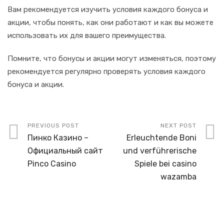
Вам рекомендуется изучить условия каждого бонуса и
акции, чтобы понять, как они работают и как вы можете
использовать их для вашего преимущества.
Помните, что бонусы и акции могут изменяться, поэтому
рекомендуется регулярно проверять условия каждого
бонуса и акции.
PREVIOUS POST
NEXT POST
Пинко Казино –
Erleuchtende Boni
Официальный сайт
und verführerische
Pinco Casino
Spiele bei casino
wazamba