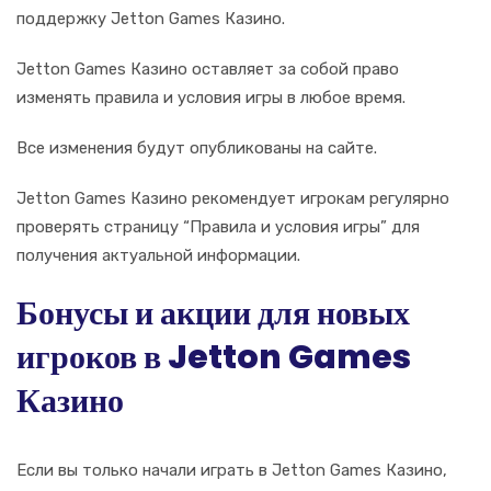
поддержку Jetton Games Казино.
Jetton Games Казино оставляет за собой право
изменять правила и условия игры в любое время.
Все изменения будут опубликованы на сайте.
Jetton Games Казино рекомендует игрокам регулярно
проверять страницу “Правила и условия игры” для
получения актуальной информации.
Бонусы и акции для новых
игроков в Jetton Games
Казино
Если вы только начали играть в Jetton Games Казино,