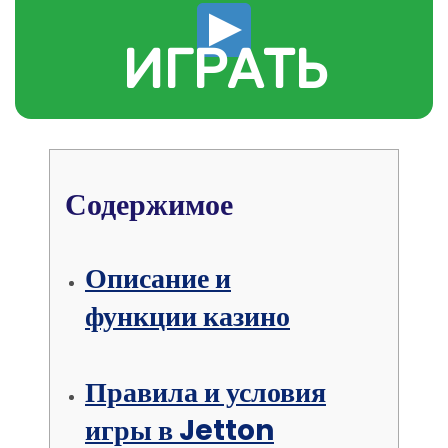
ИГРАТЬ
Содержимое
Описание и
функции казино
Правила и условия
игры в Jetton