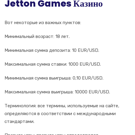
Jetton Games Казино
Вот некоторые из важных пунктов:
Минимальный возраст: 18 лет.
Минимальная сумма депозита: 10 EUR/USD.
Максимальная сумма ставки: 1000 EUR/USD.
Минимальная сумма выигрыша: 0,10 EUR/USD.
Максимальная сумма выигрыша: 10000 EUR/USD.
Терминология: все термины, используемые на сайте,
определяются в соответствии с международными
стандартами.