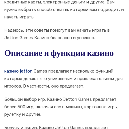
кредитные карты, электронные деньги и другие. Вам
нужно выбрать способ оплаты, который вам подходит, и
начать играть.
Надеюсь, эти советы помогут вам начать играть в
Jetton Games Казино безопасно и успешно.
Описание и функции казино
казино jetton
Games предлагает несколько функций,
которые делают его уникальным и привлекательным для
игроков. В частности, оно предлагает:
Большой выбор игр. Казино Jetton Games предлагает
более 500 игр, включая слот-машины, карточные игры,
рулетку и другие.
Бонусы и акции. Казино Jetton Games предлагает