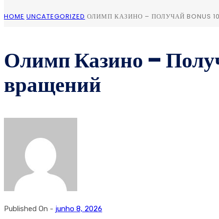
HOME
UNCATEGORIZED
ОЛИМП КАЗИНО – ПОЛУЧАЙ BONUS 1
Олимп Казино – Полу
вращений
Published On -
junho 8, 2026