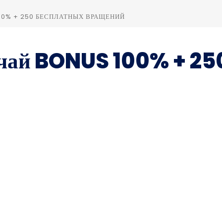
00% + 250 БЕСПЛАТНЫХ ВРАЩЕНИЙ
чай BONUS 100% + 25