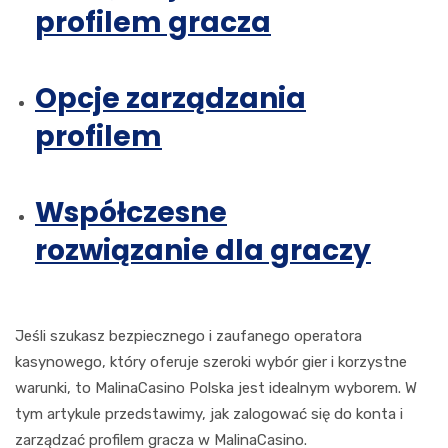
profilem gracza
Opcje zarządzania
profilem
Współczesne
rozwiązanie dla graczy
Jeśli szukasz bezpiecznego i zaufanego operatora
kasynowego, który oferuje szeroki wybór gier i korzystne
warunki, to MalinaCasino Polska jest idealnym wyborem. W
tym artykule przedstawimy, jak zalogować się do konta i
zarządzać profilem gracza w MalinaCasino.