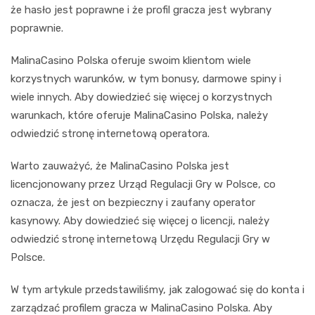
że hasło jest poprawne i że profil gracza jest wybrany
poprawnie.
MalinaCasino Polska oferuje swoim klientom wiele
korzystnych warunków, w tym bonusy, darmowe spiny i
wiele innych. Aby dowiedzieć się więcej o korzystnych
warunkach, które oferuje MalinaCasino Polska, należy
odwiedzić stronę internetową operatora.
Warto zauważyć, że MalinaCasino Polska jest
licencjonowany przez Urząd Regulacji Gry w Polsce, co
oznacza, że jest on bezpieczny i zaufany operator
kasynowy. Aby dowiedzieć się więcej o licencji, należy
odwiedzić stronę internetową Urzędu Regulacji Gry w
Polsce.
W tym artykule przedstawiliśmy, jak zalogować się do konta i
zarządzać profilem gracza w MalinaCasino Polska. Aby