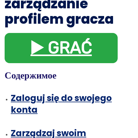
zarządzanie
profilem gracza
▶️ GRAĆ
Содержимое
Zaloguj się do swojego
konta
Zarządzaj swoim