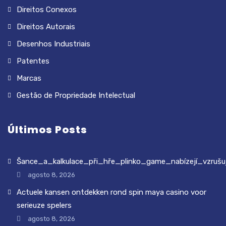
Direitos Conexos
Direitos Autorais
Desenhos Industriais
Patentes
Marcas
Gestão de Propriedade Intelectual
Últimos Posts
Šance_a_kalkulace_při_hře_plinko_game_nabízejí_vzrušu
agosto 8, 2026
Actuele kansen ontdekken rond spin maya casino voor
serieuze spelers
agosto 8, 2026