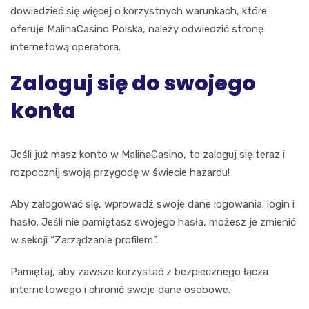
dowiedzieć się więcej o korzystnych warunkach, które
oferuje MalinaCasino Polska, należy odwiedzić stronę
internetową operatora.
Zaloguj się do swojego
konta
Jeśli już masz konto w MalinaCasino, to zaloguj się teraz i
rozpocznij swoją przygodę w świecie hazardu!
Aby zalogować się, wprowadź swoje dane logowania: login i
hasło. Jeśli nie pamiętasz swojego hasła, możesz je zmienić
w sekcji “Zarządzanie profilem”.
Pamiętaj, aby zawsze korzystać z bezpiecznego łącza
internetowego i chronić swoje dane osobowe.