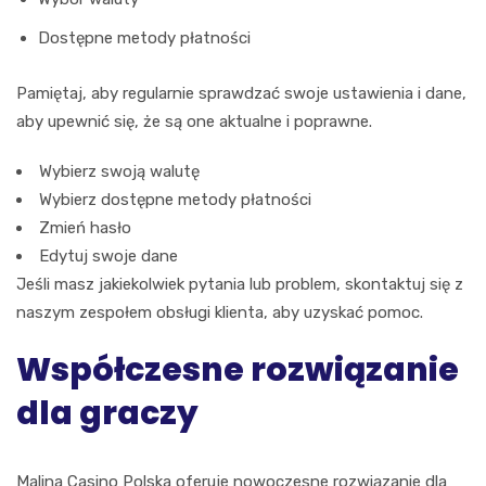
Dostępne metody płatności
Pamiętaj, aby regularnie sprawdzać swoje ustawienia i dane,
aby upewnić się, że są one aktualne i poprawne.
Wybierz swoją walutę
Wybierz dostępne metody płatności
Zmień hasło
Edytuj swoje dane
Jeśli masz jakiekolwiek pytania lub problem, skontaktuj się z
naszym zespołem obsługi klienta, aby uzyskać pomoc.
Współczesne rozwiązanie
dla graczy
Malina Casino Polska oferuje nowoczesne rozwiązanie dla