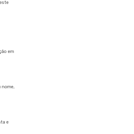
Neste
cação em
eu nome,
nta e