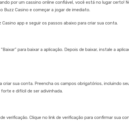
ando por um cassino online confiável, você está no lugar certo! 
o Buzz Casino e começar a jogar de imediato.
z Casino app e seguir os passos abaixo para criar sua conta.
 “Baixar” para baixar a aplicação. Depois de baixar, instale a apli
ra criar sua conta. Preencha os campos obrigatórios, incluindo s
orte e difícil de ser adivinhada.
e verificação. Clique no link de verificação para confirmar sua co