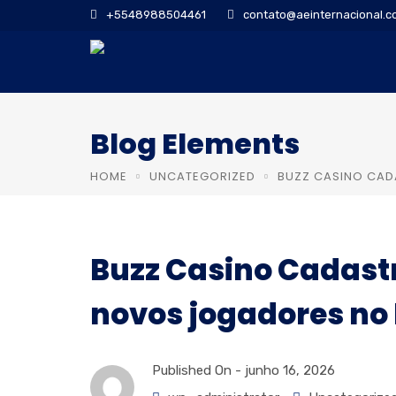
+5548988504461
contato@aeinternacional.c
Blog Elements
HOME
UNCATEGORIZED
BUZZ CASINO CAD
Buzz Casino Cadastr
novos jogadores no 
Published On -
junho 16, 2026