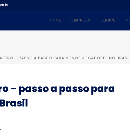
om.br
HOME
EMPRESA
EQUIPE
N
ASTRO – PASSO A PASSO PARA NOVOS JOGADORES NO BRASI
o – passo a passo para
Brasil