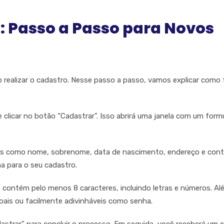
: Passo a Passo para Novos
 realizar o cadastro. Nesse passo a passo, vamos explicar como 
 clicar no botão “Cadastrar”. Isso abrirá uma janela com um formu
ões como nome, sobrenome, data de nascimento, endereço e cont
a para o seu cadastro.
e contém pelo menos 8 caracteres, incluindo letras e números. Al
oais ou facilmente adivinháveis como senha.