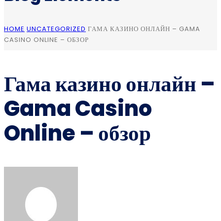
HOME
UNCATEGORIZED
ГАМА КАЗИНО ОНЛАЙН – GAMA
CASINO ONLINE – ОБЗОР
Гама казино онлайн –
Gama Casino
Online – обзор