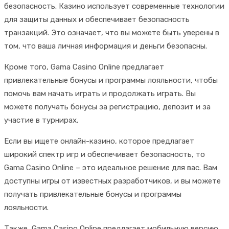
безопасность. Казино использует современные технологии
для защиты данных и обеспечивает безопасность
транзакций. Это означает, что вы можете быть уверены в
том, что ваша личная информация и деньги безопасны.
Кроме того, Gama Casino Online предлагает
привлекательные бонусы и программы лояльности, чтобы
помочь вам начать играть и продолжать играть. Вы
можете получать бонусы за регистрацию, депозит и за
участие в турнирах.
Если вы ищете онлайн-казино, которое предлагает
широкий спектр игр и обеспечивает безопасность, то
Gama Casino Online – это идеальное решение для вас. Вам
доступны игры от известных разработчиков, и вы можете
получать привлекательные бонусы и программы
лояльности.
Также, Gama Casino Online предлагает мобильную версию,