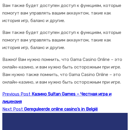
Вам также будет доступен доступ к функциям, которые
помогут вам управлять вашим аккаунтом, такие как
история игр, баланс и другие.
Вам также будет доступен доступ к функциям, которые
помогут вам управлять вашим аккаунтом, такие как
история игр, баланс и другие.
Важно! Вам нужно помнить, что Gama Casino Online – это
онлайн-казино, и вам нужно быть осторожным при игре.
Вам нужно также помнить, что Gama Casino Online – это
онлайн-казино, и вам нужно быть осторожным при игре.
Previous Post
Казино Sultan Games – Честная игра и
лицензия
Next Post
Gereguleerde online casino’s in België