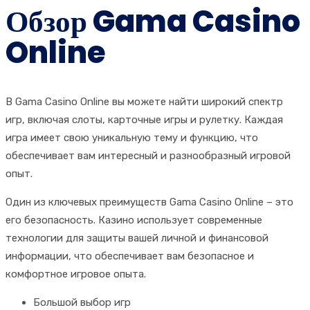
Обзор Gama Casino
Online
В Gama Casino Online вы можете найти широкий спектр
игр, включая слоты, карточные игры и рулетку. Каждая
игра имеет свою уникальную тему и функцию, что
обеспечивает вам интересный и разнообразный игровой
опыт.
Один из ключевых преимуществ Gama Casino Online – это
его безопасность. Казино использует современные
технологии для защиты вашей личной и финансовой
информации, что обеспечивает вам безопасное и
комфортное игровое опыта.
Большой выбор игр