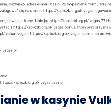
imię, nazwisko, adres e-mail i hasło. Po wypełnieniu formularza n
logować się na stronie https://kapliczki.org.pl/ vegas logowanie
e swojej strony, takie jak https://kapliczki.org.pl/ vegas 77 i ht
rzystać z https://kapliczki.org.pl/ vegas bonus, który jest przy
.pl/ vulkan vegas i https://kapliczki.org.pl/ vegas casino, co pot
/ vegas pl
wanie
https://kapliczki.org.pl/ vegas casino
wianie w kasynie Vu