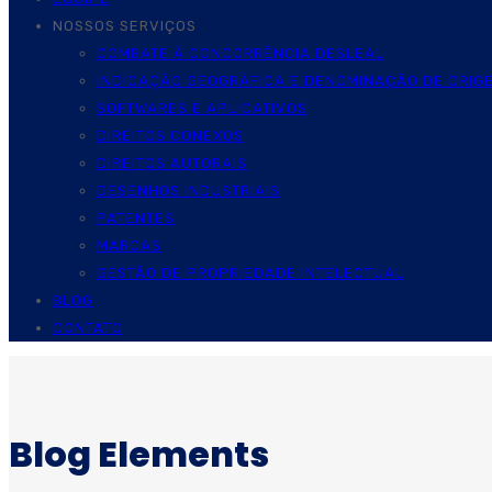
NOSSOS SERVIÇOS
COMBATE À CONCORRÊNCIA DESLEAL
INDICAÇÃO GEOGRÁFICA E DENOMINAÇÃO DE ORIG
SOFTWARES E APLICATIVOS
DIREITOS CONEXOS
DIREITOS AUTORAIS
DESENHOS INDUSTRIAIS
PATENTES
MARCAS
GESTÃO DE PROPRIEDADE INTELECTUAL
BLOG
CONTATO
Blog Elements