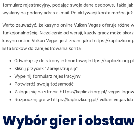
formularz rejestracyjny, podając swoje dane osobowe, takie jak 
wysłany na podany adres e-mail. Po aktywacji konta można już za
Warto zauważyć, że kasyno online Vulkan Vegas oferuje różne wersj
funkcjonalnością. Niezależnie od wersji, każdy gracz może sko
kasyno online Vulkan Vegas jest znane jako https://kapliczki.org
lista kroków do zarejestrowania konta:
Odwołaj się do strony internetowej https://kapliczki.org.pl
Kliknij przycisk “Zarejestruj się”
Wypełnij formularz rejestracyjny
Potwierdź swoją tożsamość
Zaloguj się na stronie https://kapliczki.org.pl/ vegas logo
Rozpocznij grę w https://kapliczki.org.pl/ vulkan vegas lub 
Wybór gier i obsta