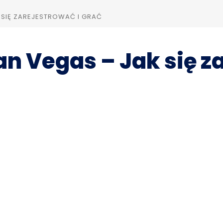
 SIĘ ZAREJESTROWAĆ I GRAĆ
n Vegas – Jak się za