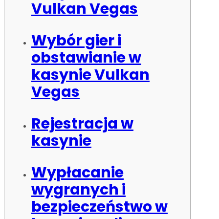
Vulkan Vegas
Wybór gier i
obstawianie w
kasynie Vulkan
Vegas
Rejestracja w
kasynie
Wypłacanie
wygranych i
bezpieczeństwo w