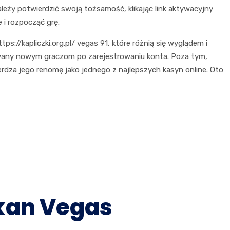
ależy potwierdzić swoją tożsamość, klikając link aktywacyjny
 i rozpocząć grę.
tps://kapliczki.org.pl/ vegas 91, które różnią się wyglądem i
znawany nowym graczom po zarejestrowaniu konta. Poza tym,
wierdza jego renomę jako jednego z najlepszych kasyn online. Oto
lkan Vegas