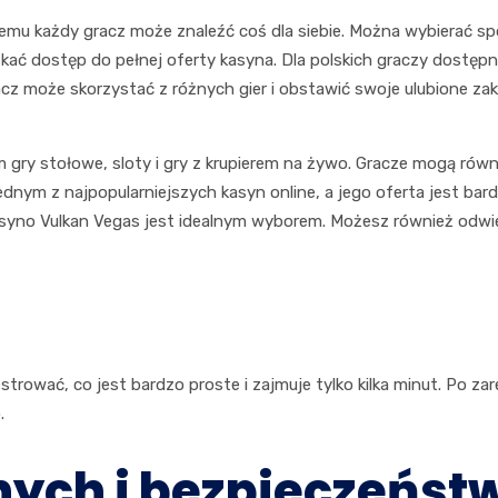
zemu każdy gracz może znaleźć coś dla siebie. Można wybierać spo
kać dostęp do pełnej oferty kasyna. Dla polskich graczy dostępna
racz może skorzystać z różnych gier i obstawić swoje ulubione z
m gry stołowe, sloty i gry z krupierem na żywo. Gracze mogą rów
dnym z najpopularniejszych kasyn online, a jego oferta jest bardz
asyno Vulkan Vegas jest idealnym wyborem. Możesz również odwied
estrować, co jest bardzo proste i zajmuje tylko kilka minut. Po z
.
ch i bezpieczeństw