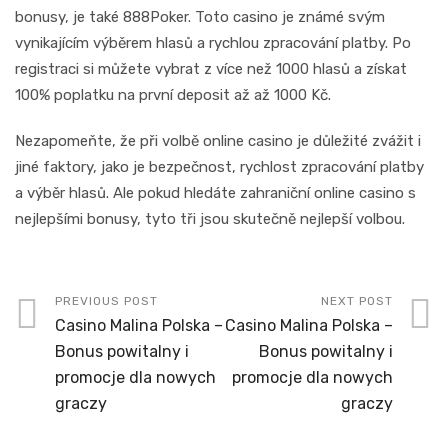
bonusy, je také 888Poker. Toto casino je známé svým
vynikajícím výběrem hlasů a rychlou zpracování platby. Po
registraci si můžete vybrat z více než 1000 hlasů a získat
100% poplatku na první deposit až až 1000 Kč.
Nezapomeňte, že při volbě online casino je důležité zvážit i
jiné faktory, jako je bezpečnost, rychlost zpracování platby
a výběr hlasů. Ale pokud hledáte zahraniční online casino s
nejlepšími bonusy, tyto tři jsou skutečně nejlepší volbou.
PREVIOUS POST
NEXT POST
Casino Malina Polska –
Casino Malina Polska –
Bonus powitalny i
Bonus powitalny i
promocje dla nowych
promocje dla nowych
graczy
graczy