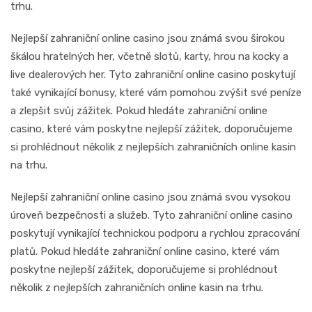
trhu.
Nejlepší zahraniční online casino jsou známá svou širokou
škálou hratelných her, včetně slotů, karty, hrou na kocky a
live dealerových her. Tyto zahraniční online casino poskytují
také vynikající bonusy, které vám pomohou zvýšit své peníze
a zlepšit svůj zážitek. Pokud hledáte zahraniční online
casino, které vám poskytne nejlepší zážitek, doporučujeme
si prohlédnout několik z nejlepších zahraničních online kasin
na trhu.
Nejlepší zahraniční online casino jsou známá svou vysokou
úroveň bezpečnosti a služeb. Tyto zahraniční online casino
poskytují vynikající technickou podporu a rychlou zpracování
platů. Pokud hledáte zahraniční online casino, které vám
poskytne nejlepší zážitek, doporučujeme si prohlédnout
několik z nejlepších zahraničních online kasin na trhu.