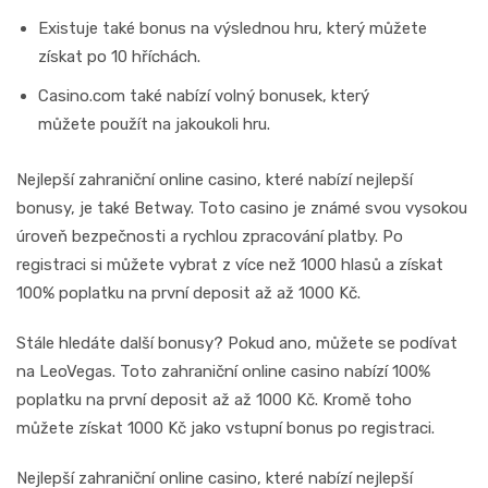
Existuje také bonus na výslednou hru, který můžete
získat po 10 hříchách.
Casino.com také nabízí volný bonusek, který
můžete použít na jakoukoli hru.
Nejlepší zahraniční online casino, které nabízí nejlepší
bonusy, je také Betway. Toto casino je známé svou vysokou
úroveň bezpečnosti a rychlou zpracování platby. Po
registraci si můžete vybrat z více než 1000 hlasů a získat
100% poplatku na první deposit až až 1000 Kč.
Stále hledáte další bonusy? Pokud ano, můžete se podívat
na LeoVegas. Toto zahraniční online casino nabízí 100%
poplatku na první deposit až až 1000 Kč. Kromě toho
můžete získat 1000 Kč jako vstupní bonus po registraci.
Nejlepší zahraniční online casino, které nabízí nejlepší