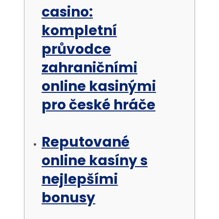
casino:
kompletní
průvodce
zahraničními
online kasinými
pro české hráče
Reputované
online kasíny s
nejlepšími
bonusy