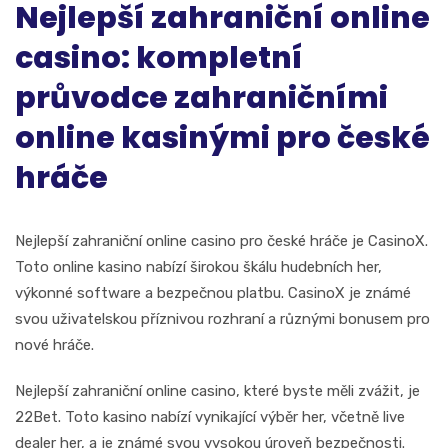
Nejlepší zahraniční online
casino: kompletní
průvodce zahraničními
online kasinými pro české
hráče
Nejlepší zahraniční online casino pro české hráče je CasinoX.
Toto online kasino nabízí širokou škálu hudebních her,
výkonné software a bezpečnou platbu. CasinoX je známé
svou uživatelskou příznivou rozhraní a různými bonusem pro
nové hráče.
Nejlepší zahraniční online casino, které byste měli zvážit, je
22Bet. Toto kasino nabízí vynikající výběr her, včetně live
dealer her, a je známé svou vysokou úroveň bezpečnosti.