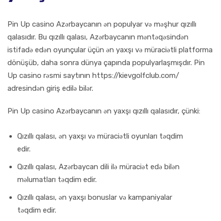
Pin Up casino Azərbaycanın ən populyar və məşhur qızıllı
qalasıdır. Bu qızıllı qalası, Azərbaycanın məntəqəsindən
istifadə edən oyunçular üçün ən yaxşı və müraciətli platforma
dönüşüb, daha sonra dünya çapında populyarlaşmışdır. Pin
Up casino rəsmi saytının https://kievgolfclub.com/
adresindən giriş edilə bilər.
Pin Up casino Azərbaycanın ən yaxşı qızıllı qalasıdır, çünki:
Qızıllı qalası, ən yaxşı və müraciətli oyunları təqdim
edir.
Qızıllı qalası, Azərbaycan dili ilə müraciət edə bilən
məlumatları təqdim edir.
Qızıllı qalası, ən yaxşı bonuslar və kampaniyalar
təqdim edir.