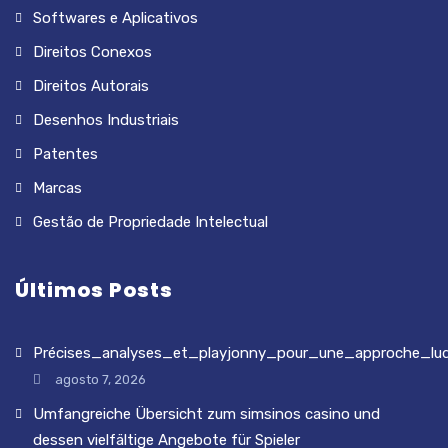
Softwares e Aplicativos
Direitos Conexos
Direitos Autorais
Desenhos Industriais
Patentes
Marcas
Gestão de Propriedade Intelectual
Últimos Posts
Précises_analyses_et_playjonny_pour_une_approche_lud
agosto 7, 2026
Umfangreiche Übersicht zum simsinos casino und
dessen vielfältige Angebote für Spieler