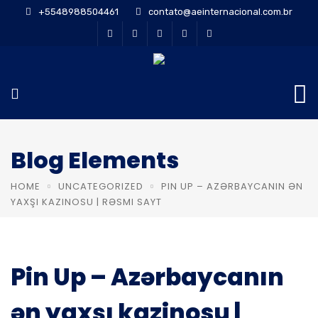
+5548988504461
contato@aeinternacional.com.br
Blog Elements
HOME
UNCATEGORIZED
PIN UP – AZƏRBAYCANIN ƏN
YAXŞI KAZINOSU | RƏSMI SAYT
Pin Up – Azərbaycanın
ən yaxşı kazinosu |