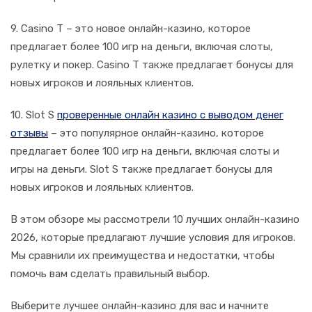
9. Casino T – это новое онлайн-казино, которое
предлагает более 100 игр на деньги, включая слоты,
рулетку и покер. Casino T также предлагает бонусы для
новых игроков и лояльных клиентов.
10. Slot S
проверенные онлайн казино с выводом денег
отзывы
– это популярное онлайн-казино, которое
предлагает более 100 игр на деньги, включая слоты и
игры на деньги. Slot S также предлагает бонусы для
новых игроков и лояльных клиентов.
В этом обзоре мы рассмотрели 10 лучших онлайн-казино
2026, которые предлагают лучшие условия для игроков.
Мы сравнили их преимущества и недостатки, чтобы
помочь вам сделать правильный выбор.
Выберите лучшее онлайн-казино для вас и начните