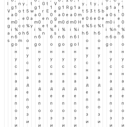
o
,
o
,
,
o
,
2
o
,
i
o
,
C
,
l
n
y
,
t
G
t
V
y
,
t
y
,
i
y
g
1
g
1
1
g
1
R
g
1
a
g
1
a
1
V
o
t
5
w
r
E
e
t
5
3
t
5
b
t
a
0
a
0
0
a
0
e
a
0
m
a
0
s
0
e
.
e
0
a
e
n
g
e
0
6
e
0
e
e
m
0
m
0
0
m
0
d
m
0
H
m
0
i
0
g
c
c
%
y
e
t
a
c
%
5
c
%
t
c
i
%
i
%
%
i
%
i
%
i
i
%
n
%
a
o
h
б
n
s
h
б
h
б
h
n
б
n
б
б
n
б
n
б
l
n
б
o
б
s
m
о
о
о
g
о
g
о
о
g
о
g
о
l
g
о
о
н
н
н
н
н
н
н
н
н
н
у
у
у
у
у
у
у
у
у
у
с
с
с
с
с
с
с
с
с
с
н
н
н
н
н
н
н
н
н
н
а
а
а
а
а
а
а
а
а
а
д
д
д
д
д
д
д
д
д
д
е
е
е
е
е
е
е
е
е
е
п
п
п
п
п
п
п
п
п
п
о
о
о
о
о
о
о
о
о
о
з
з
з
з
з
з
з
з
з
з
и
и
и
и
и
и
и
и
и
и