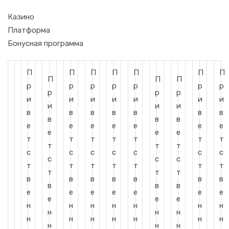
Казино
Платформа
Бонусная программа
П
П
П
П
П
П
П
П
П
П
р
р
р
р
р
р
р
р
р
р
и
и
и
и
и
и
и
и
и
и
в
в
в
в
в
в
в
в
в
в
е
е
е
е
е
е
е
е
е
е
т
т
т
т
т
т
т
т
т
т
с
с
с
с
с
с
с
с
с
с
т
т
т
т
т
т
т
т
т
т
в
в
в
в
в
в
в
в
в
в
е
е
е
е
е
е
е
е
е
е
н
н
н
н
н
н
н
н
н
н
н
н
н
н
н
н
н
н
н
н