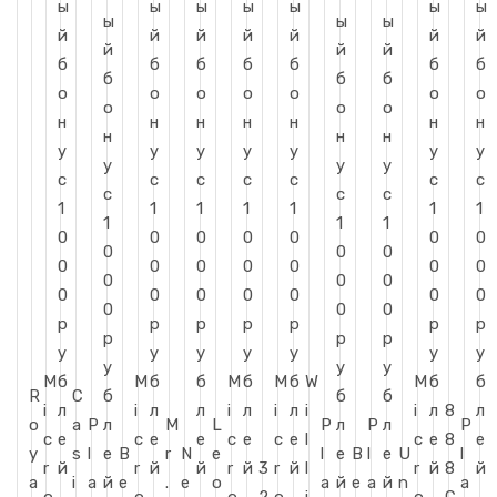
ы
ы
ы
ы
ы
ы
ы
ы
ы
ы
й
й
й
й
й
й
й
й
й
й
б
б
б
б
б
б
б
б
б
б
о
о
о
о
о
о
о
о
о
о
н
н
н
н
н
н
н
н
н
н
у
у
у
у
у
у
у
у
у
у
с
с
с
с
с
с
с
с
с
с
1
1
1
1
1
1
1
1
1
1
0
0
0
0
0
0
0
0
0
0
0
0
0
0
0
0
0
0
0
0
0
0
0
0
0
0
0
0
0
0
р
р
р
р
р
р
р
р
р
р
у
у
у
у
у
у
у
у
у
у
M
б
M
б
б
M
б
M
б
W
M
б
б
R
C
б
б
б
i
л
i
л
л
i
л
i
л
i
i
л
8
л
o
a
P
л
M
L
P
л
P
л
P
c
е
c
е
е
c
е
c
е
l
c
е
8
е
y
s
l
е
B
r
N
e
l
е
B
l
е
U
l
r
й
r
й
й
r
й
3
r
й
l
r
й
8
й
a
i
a
й
e
.
e
o
a
й
e
a
й
n
a