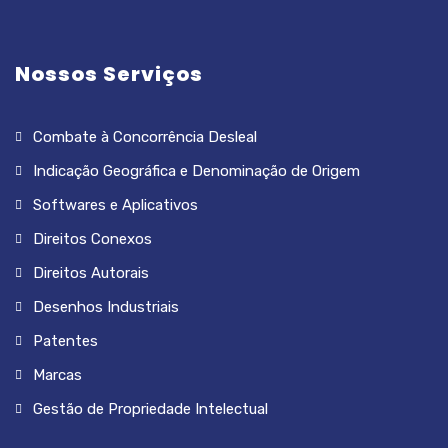
Nossos Serviços
Combate à Concorrência Desleal
Indicação Geográfica e Denominação de Origem
Softwares e Aplicativos
Direitos Conexos
Direitos Autorais
Desenhos Industriais
Patentes
Marcas
Gestão de Propriedade Intelectual