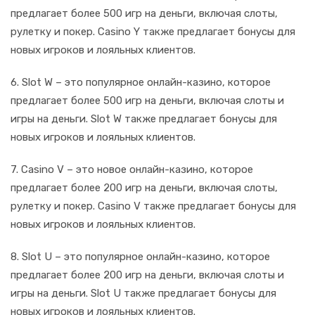
предлагает более 500 игр на деньги, включая слоты,
рулетку и покер. Casino Y также предлагает бонусы для
новых игроков и лояльных клиентов.
6. Slot W – это популярное онлайн-казино, которое
предлагает более 500 игр на деньги, включая слоты и
игры на деньги. Slot W также предлагает бонусы для
новых игроков и лояльных клиентов.
7. Casino V – это новое онлайн-казино, которое
предлагает более 200 игр на деньги, включая слоты,
рулетку и покер. Casino V также предлагает бонусы для
новых игроков и лояльных клиентов.
8. Slot U – это популярное онлайн-казино, которое
предлагает более 200 игр на деньги, включая слоты и
игры на деньги. Slot U также предлагает бонусы для
новых игроков и лояльных клиентов.