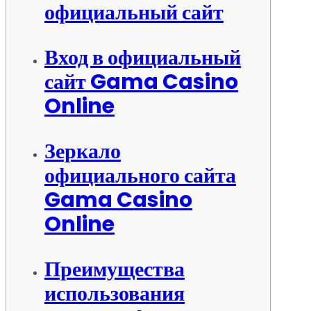
официальный сайт
Вход в официальный
сайт Gama Casino
Online
Зеркало
официального сайта
Gama Casino
Online
Преимущества
использования