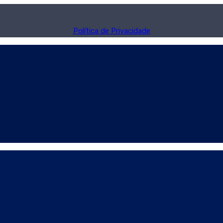
Política de Privacidade