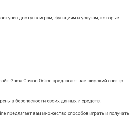
доступен доступ к играм, функциям и услугам, которые
сайт Gama Casino Online предлагает вам широкий спектр
рены в безопасности своих данных и средств.
line предлагает вам множество способов играть и получать