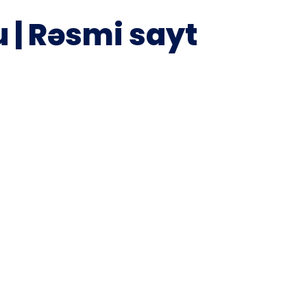
 | Rəsmi sayt