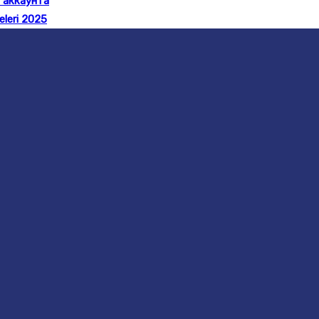
я аккаунта
eleri 2025