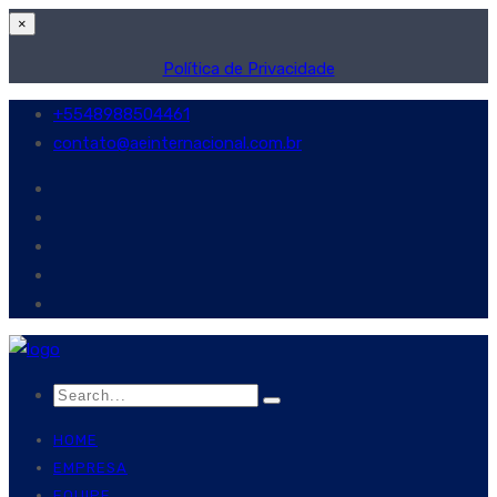
×
Política de Privacidade
+5548988504461
contato@aeinternacional.com.br
HOME
EMPRESA
EQUIPE