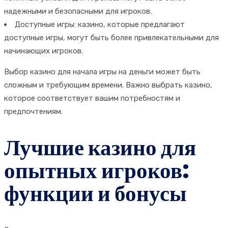
надежными и безопасными для игроков.
Доступные игры: казино, которые предлагают
доступные игры, могут быть более привлекательными для
начинающих игроков.
Выбор казино для начала игры на деньги может быть
сложным и требующим времени. Важно выбрать казино,
которое соответствует вашим потребностям и
предпочтениям.
Лучшие казино для
опытных игроков:
функции и бонусы