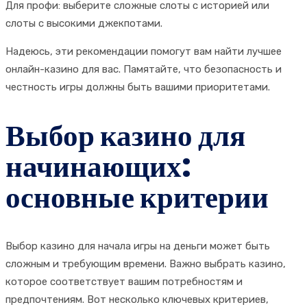
Для профи: выберите сложные слоты с историей или
слоты с высокими джекпотами.
Надеюсь, эти рекомендации помогут вам найти лучшее
онлайн-казино для вас. Памятайте, что безопасность и
честность игры должны быть вашими приоритетами.
Выбор казино для
начинающих:
основные критерии
Выбор казино для начала игры на деньги может быть
сложным и требующим времени. Важно выбрать казино,
которое соответствует вашим потребностям и
предпочтениям. Вот несколько ключевых критериев,