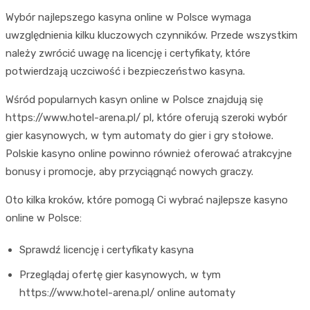
Wybór najlepszego kasyna online w Polsce wymaga
uwzględnienia kilku kluczowych czynników. Przede wszystkim
należy zwrócić uwagę na licencję i certyfikaty, które
potwierdzają uczciwość i bezpieczeństwo kasyna.
Wśród popularnych kasyn online w Polsce znajdują się
https://www.hotel-arena.pl/ pl, które oferują szeroki wybór
gier kasynowych, w tym automaty do gier i gry stołowe.
Polskie kasyno online powinno również oferować atrakcyjne
bonusy i promocje, aby przyciągnąć nowych graczy.
Oto kilka kroków, które pomogą Ci wybrać najlepsze kasyno
online w Polsce:
Sprawdź licencję i certyfikaty kasyna
Przeglądaj ofertę gier kasynowych, w tym
https://www.hotel-arena.pl/ online automaty