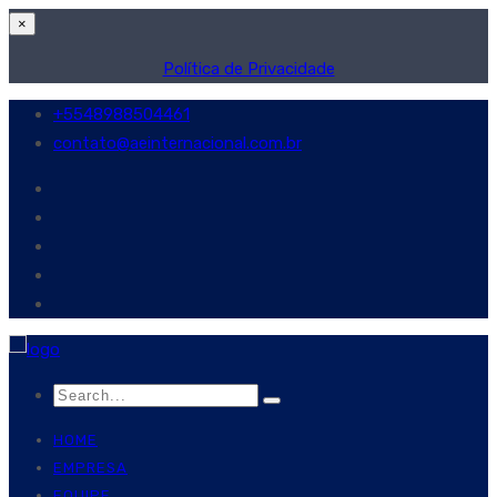
×
Política de Privacidade
+5548988504461
contato@aeinternacional.com.br
HOME
EMPRESA
EQUIPE