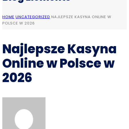
HOME
UNCATEGORIZED
NAJLEPSZE KASYNA ONLINE W
POLSCE W 2026
Najlepsze Kasyna
Online w Polsce w
2026