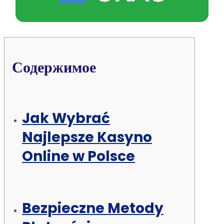
Содержимое
Jak Wybrać
Najlepsze Kasyno
Online w Polsce
Bezpieczne Metody