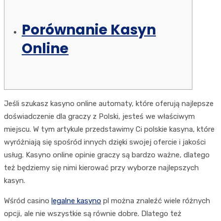
Porównanie Kasyn
Online
Jeśli szukasz kasyno online automaty, które oferują najlepsze
doświadczenie dla graczy z Polski, jesteś we właściwym
miejscu. W tym artykule przedstawimy Ci polskie kasyna, które
wyróżniają się spośród innych dzięki swojej ofercie i jakości
usług. Kasyno online opinie graczy są bardzo ważne, dlatego
też będziemy się nimi kierować przy wyborze najlepszych
kasyn.
Wśród casino
legalne kasyno
pl można znaleźć wiele różnych
opcji, ale nie wszystkie są równie dobre. Dlatego też