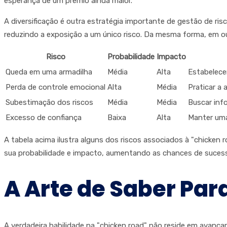
esperança de um prêmio ainda maior.
A diversificação é outra estratégia importante de gestão de ri
reduzindo a exposição a um único risco. Da mesma forma, em out
Risco
Probabilidade
Impacto
Queda em uma armadilha
Média
Alta
Estabelece
Perda de controle emocional
Alta
Média
Praticar a 
Subestimação dos riscos
Média
Média
Buscar in
Excesso de confiança
Baixa
Alta
Manter uma
A tabela acima ilustra alguns dos riscos associados à "chicken 
sua probabilidade e impacto, aumentando as chances de sucess
A Arte de Saber Par
A verdadeira habilidade na "chicken road" não reside em avanç