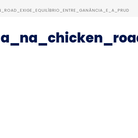
N_ROAD_EXIGE_EQUILÍBRIO_ENTRE_GANÂNCIA_E_A_PRUD
ada_na_chicken_roa