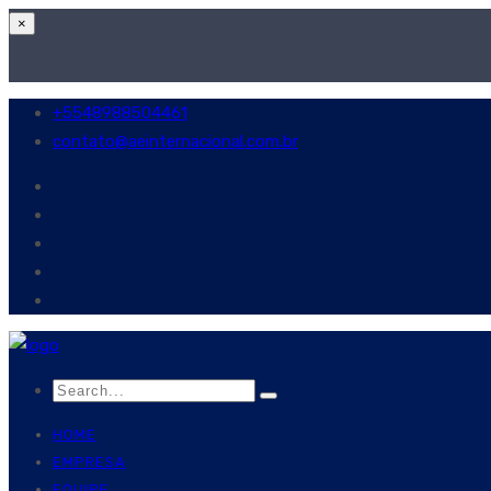
×
+5548988504461
contato@aeinternacional.com.br
HOME
EMPRESA
EQUIPE