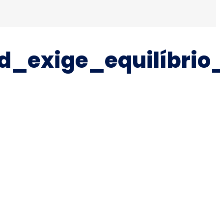
d_exige_equilíbri