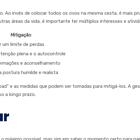
sco. Ao invés de colocar todos os ovos na mesma cesta, é mais pr
ras áreas da vida, é importante ter múltiplos interesses e ativ
Mitigação
r um limite de perdas
atenção plena e o autocontrole
formações e aconselhamento
 postura humilde e realista
road" e as medidas que podem ser tomadas para mitigá-los. A gest
o a longo prazo.
ar
ar o máximo possível, mas sim em saber o momento certo para par