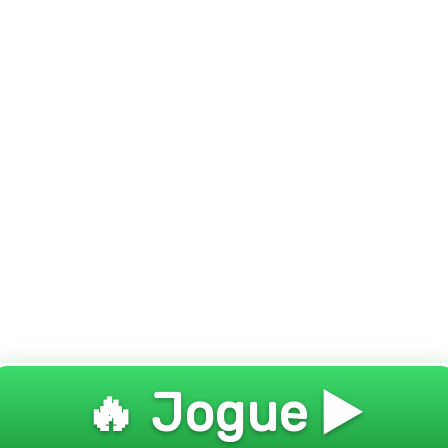
🔥 Jogue ▶️