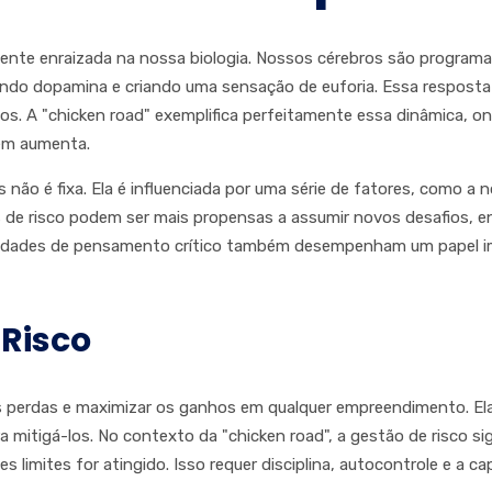
nte enraizada na nossa biologia. Nossos cérebros são programado
rando dopamina e criando uma sensação de euforia. Essa resposta
dos. A "chicken road" exemplifica perfeitamente essa dinâmica, 
bém aumenta.
 não é fixa. Ela é influenciada por uma série de fatores, como a
 de risco podem ser mais propensas a assumir novos desafios, 
bilidades de pensamento crítico também desempenham um papel i
 Risco
 perdas e maximizar os ganhos em qualquer empreendimento. Ela en
 mitigá-los. No contexto da "chicken road", a gestão de risco si
s limites for atingido. Isso requer disciplina, autocontrole e a 