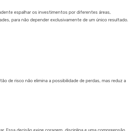
udente espalhar os investimentos por diferentes áreas,
idades, para não depender exclusivamente de um único resultado.
ão de risco não elimina a possibilidade de perdas, mas reduz a
ar. Essa decisão exige coragem, disciplina e uma compreensão