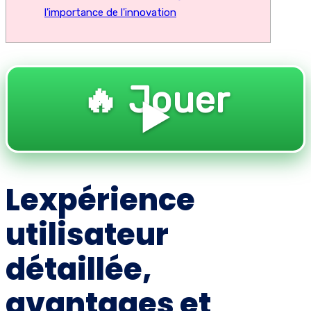
l'importance de l'innovation
🔥 Jouer
▶️
Lexpérience
utilisateur
détaillée,
avantages et