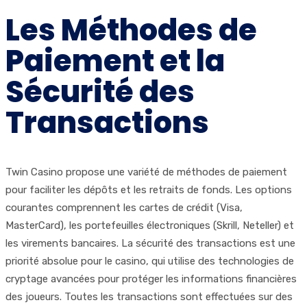
Les Méthodes de
Paiement et la
Sécurité des
Transactions
Twin Casino propose une variété de méthodes de paiement
pour faciliter les dépôts et les retraits de fonds. Les options
courantes comprennent les cartes de crédit (Visa,
MasterCard), les portefeuilles électroniques (Skrill, Neteller) et
les virements bancaires. La sécurité des transactions est une
priorité absolue pour le casino, qui utilise des technologies de
cryptage avancées pour protéger les informations financières
des joueurs. Toutes les transactions sont effectuées sur des