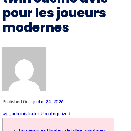
pour les joueurs
modernes
Published On -
junho 24, 2026
wp_administrator
Uncategorized
Lexpérience utilisateur détaillée, avantages