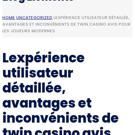
HOME
UNCATEGORIZED
LEXPÉRIENCE UTILISATEUR DÉTAILLÉE,
AVANTAGES ET INCONVÉNIENTS DE TWIN CASINO AVIS POUR
LES JOUEURS MODERNES
Lexpérience
utilisateur
détaillée,
avantages et
inconvénients de
twin casino avis