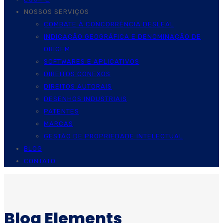
NOSSOS SERVIÇOS
COMBATE À CONCORRÊNCIA DESLEAL
INDICAÇÃO GEOGRÁFICA E DENOMINAÇÃO DE
ORIGEM
SOFTWARES E APLICATIVOS
DIREITOS CONEXOS
DIREITOS AUTORAIS
DESENHOS INDUSTRIAIS
PATENTES
MARCAS
GESTÃO DE PROPRIEDADE INTELECTUAL
BLOG
CONTATO
Blog Elements