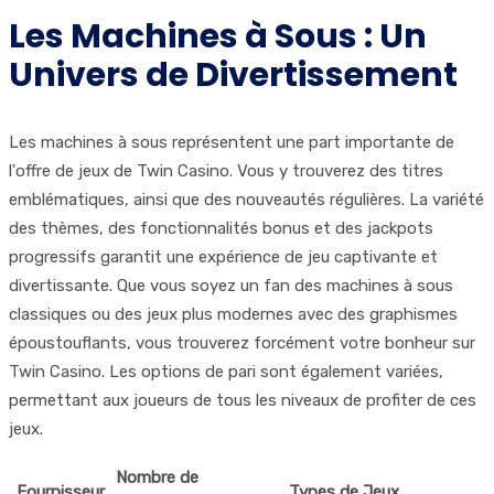
Les Machines à Sous : Un
Univers de Divertissement
Les machines à sous représentent une part importante de
l'offre de jeux de Twin Casino. Vous y trouverez des titres
emblématiques, ainsi que des nouveautés régulières. La variété
des thèmes, des fonctionnalités bonus et des jackpots
progressifs garantit une expérience de jeu captivante et
divertissante. Que vous soyez un fan des machines à sous
classiques ou des jeux plus modernes avec des graphismes
époustouflants, vous trouverez forcément votre bonheur sur
Twin Casino. Les options de pari sont également variées,
permettant aux joueurs de tous les niveaux de profiter de ces
jeux.
Nombre de
Fournisseur
Types de Jeux