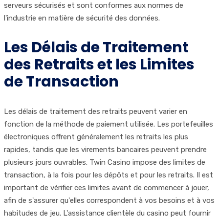
serveurs sécurisés et sont conformes aux normes de
l'industrie en matière de sécurité des données.
Les Délais de Traitement
des Retraits et les Limites
de Transaction
Les délais de traitement des retraits peuvent varier en
fonction de la méthode de paiement utilisée. Les portefeuilles
électroniques offrent généralement les retraits les plus
rapides, tandis que les virements bancaires peuvent prendre
plusieurs jours ouvrables. Twin Casino impose des limites de
transaction, à la fois pour les dépôts et pour les retraits. Il est
important de vérifier ces limites avant de commencer à jouer,
afin de s'assurer qu'elles correspondent à vos besoins et à vos
habitudes de jeu. L'assistance clientèle du casino peut fournir