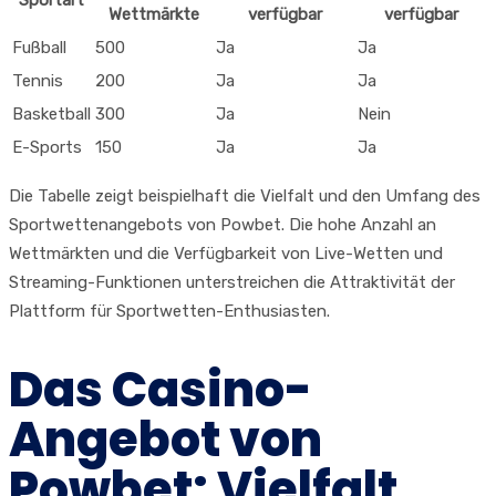
Sportart
Wettmärkte
verfügbar
verfügbar
Fußball
500
Ja
Ja
Tennis
200
Ja
Ja
Basketball
300
Ja
Nein
E-Sports
150
Ja
Ja
Die Tabelle zeigt beispielhaft die Vielfalt und den Umfang des
Sportwettenangebots von Powbet. Die hohe Anzahl an
Wettmärkten und die Verfügbarkeit von Live-Wetten und
Streaming-Funktionen unterstreichen die Attraktivität der
Plattform für Sportwetten-Enthusiasten.
Das Casino-
Angebot von
Powbet: Vielfalt