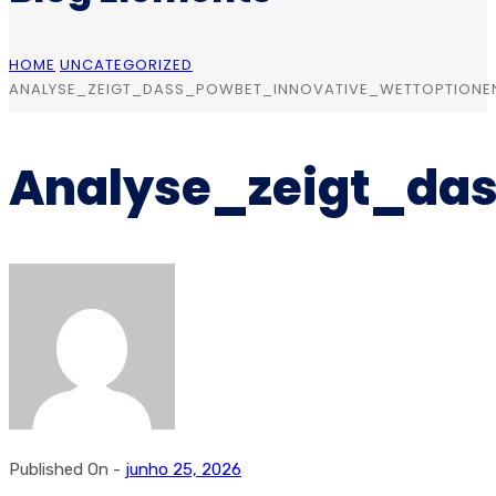
HOME
UNCATEGORIZED
ANALYSE_ZEIGT_DASS_POWBET_INNOVATIVE_WETTOPTIONE
Analyse_zeigt_da
Published On -
junho 25, 2026