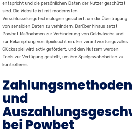
entspricht und die persönlichen Daten der Nutzer geschützt
sind. Die Website ist mit modernsten
Verschlüsselungstechnologien gesichert, um die Übertragung
von sensiblen Daten zu verhindern. Darüber hinaus setzt
Powbet Maßnahmen zur Verhinderung von Geldwäsche und
zur Bekämpfung von Spielsucht ein. Ein verantwortungsvolles
Glücksspiel wird aktiv gefördert, und den Nutzern werden
Tools zur Verfügung gestellt, um ihre Spielgewohnheiten zu
kontrollieren.
Zahlungsmethode
und
Auszahlungsgeschw
bei Powbet