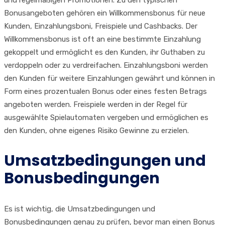
und regelmäßigen Promotionen. Zu den typischen
Bonusangeboten gehören ein Willkommensbonus für neue
Kunden, Einzahlungsboni, Freispiele und Cashbacks. Der
Willkommensbonus ist oft an eine bestimmte Einzahlung
gekoppelt und ermöglicht es den Kunden, ihr Guthaben zu
verdoppeln oder zu verdreifachen. Einzahlungsboni werden
den Kunden für weitere Einzahlungen gewährt und können in
Form eines prozentualen Bonus oder eines festen Betrags
angeboten werden. Freispiele werden in der Regel für
ausgewählte Spielautomaten vergeben und ermöglichen es
den Kunden, ohne eigenes Risiko Gewinne zu erzielen.
Umsatzbedingungen und
Bonusbedingungen
Es ist wichtig, die Umsatzbedingungen und
Bonusbedingungen genau zu prüfen, bevor man einen Bonus