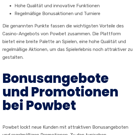
Hohe Qualität und innovative Funktionen
Regelmäßige Bonusaktionen und Turniere
Die genannten Punkte fassen die wichtigsten Vorteile des
Casino-Angebots von Powbet zusammen. Die Plattform
bietet eine breite Palette an Spielen, eine hohe Qualität und
regelmäßige Aktionen, um das Spielerlebnis noch attraktiver zu
gestalten.
Bonusangebote
und Promotionen
bei Powbet
Powbet lockt neue Kunden mit attraktiven Bonusangeboten