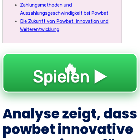
Zahlungsmethoden und
Auszahlungsgeschwindigkeit bei Powbet
Die Zukunft von Powbet: Innovation und
Weiterentwicklung
🔥
Spielen ▶️
Analyse zeigt, dass
powbet innovative