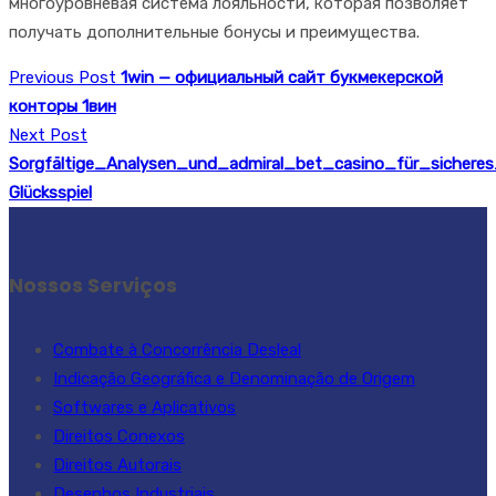
многоуровневая система лояльности, которая позволяет
получать дополнительные бонусы и преимущества.
Previous Post
1win — официальный сайт букмекерской
конторы 1вин
Next Post
Sorgfältige_Analysen_und_admiral_bet_casino_für_sicheres
Glücksspiel
Nossos Serviços
Combate à Concorrência Desleal
Indicação Geográfica e Denominação de Origem
Softwares e Aplicativos
Direitos Conexos
Direitos Autorais
Desenhos Industriais