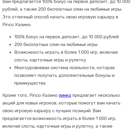
Вам предлагается 100% бонус на первое депозит, до 10 000
рублей, а также 200 бесплатных спин на любимые игры.
Это отличный способ начать свою игровую карьеру в
Pinco Казино.
100% бонус на первое депозит, до 10 000 рублей
200 бесплатных спин на любимые игры
Возможность играть в более 1 000 игр, включая
слоты, карточные игры и рулетку
Многоуровневая система лояльности, которая
позволяет получать дополнительные бонусы и
преимущества
Кроме того, Pinco Казино
пинко
предлагает несколько
акций для новых игроков, которые помогут вам начать
свою игровую карьеру с лучших позиций. Вам
предлагается возможность играть в более 1 000 игр,
включая слоты, карточные игры и рулетку, а также