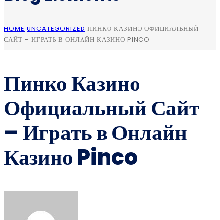
HOME
UNCATEGORIZED
ПИНКО КАЗИНО ОФИЦИАЛЬНЫЙ
САЙТ – ИГРАТЬ В ОНЛАЙН КАЗИНО PINCO
Пинко Казино
Официальный Сайт
– Играть в Онлайн
Казино Pinco