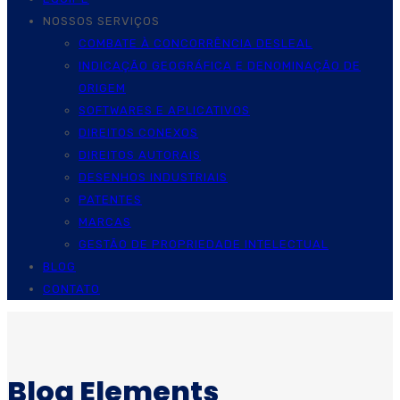
NOSSOS SERVIÇOS
COMBATE À CONCORRÊNCIA DESLEAL
INDICAÇÃO GEOGRÁFICA E DENOMINAÇÃO DE
ORIGEM
SOFTWARES E APLICATIVOS
DIREITOS CONEXOS
DIREITOS AUTORAIS
DESENHOS INDUSTRIAIS
PATENTES
MARCAS
GESTÃO DE PROPRIEDADE INTELECTUAL
BLOG
CONTATO
Blog Elements