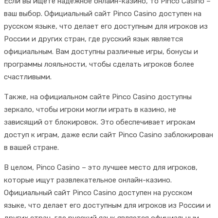
Если вы ищете надежное онлайн-казино, то Pinco Casino –
ваш выбор. Официальный сайт Pinco Casino доступен на
русском языке, что делает его доступным для игроков из
России и других стран, где русский язык является
официальным. Вам доступны различные игры, бонусы и
программы лояльности, чтобы сделать игроков более
счастливыми.
Также, на официальном сайте Pinco Casino доступны
зеркало, чтобы игроки могли играть в казино, не
зависящий от блокировок. Это обеспечивает игрокам
доступ к играм, даже если сайт Pinco Casino заблокирован
в вашей стране.
В целом, Pinco Casino – это лучшее место для игроков,
которые ищут развлекательное онлайн-казино.
Официальный сайт Pinco Casino доступен на русском
языке, что делает его доступным для игроков из России и