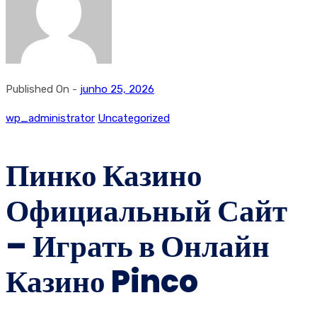
Published On -
junho 25, 2026
wp_administrator
Uncategorized
Пинко Казино
Официальный Сайт
– Играть в Онлайн
Казино Pinco