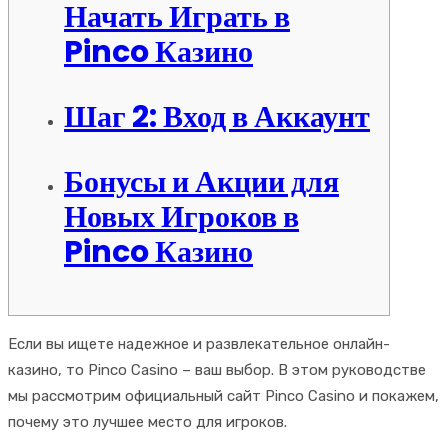
Начать Играть в
Pinco Казино
Шаг 2: Вход в Аккаунт
Бонусы и Акции для
Новых Игроков в
Pinco Казино
Если вы ищете надежное и развлекательное онлайн-
казино, то Pinco Casino – ваш выбор. В этом руководстве
мы рассмотрим официальный сайт Pinco Casino и покажем,
почему это лучшее место для игроков.