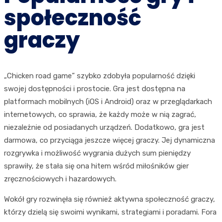
społeczność
graczy
„Chicken road game” szybko zdobyła popularność dzięki
swojej dostępności i prostocie. Gra jest dostępna na
platformach mobilnych (iOS i Android) oraz w przeglądarkach
internetowych, co sprawia, że każdy może w nią zagrać,
niezależnie od posiadanych urządzeń. Dodatkowo, gra jest
darmowa, co przyciąga jeszcze więcej graczy. Jej dynamiczna
rozgrywka i możliwość wygrania dużych sum pieniędzy
sprawiły, że stała się ona hitem wśród miłośników gier
zręcznościowych i hazardowych.
Wokół gry rozwinęła się również aktywna społeczność graczy,
którzy dzielą się swoimi wynikami, strategiami i poradami. Fora