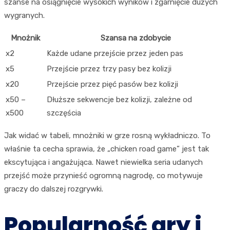
szanse na osiągnięcie wysokich wyników i zgarnięcie dużych
wygranych.
Mnożnik
Szansa na zdobycie
x2
Każde udane przejście przez jeden pas
x5
Przejście przez trzy pasy bez kolizji
x20
Przejście przez pięć pasów bez kolizji
x50 –
Dłuższe sekwencje bez kolizji, zależne od
x500
szczęścia
Jak widać w tabeli, mnożniki w grze rosną wykładniczo. To
właśnie ta cecha sprawia, że „chicken road game” jest tak
ekscytująca i angażująca. Nawet niewielka seria udanych
przejść może przynieść ogromną nagrodę, co motywuje
graczy do dalszej rozgrywki.
Popularność gry i