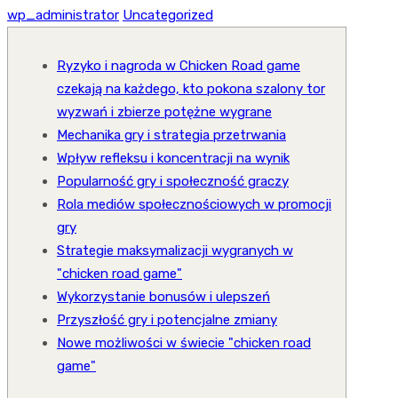
wp_administrator
Uncategorized
Ryzyko i nagroda w Chicken Road game
czekają na każdego, kto pokona szalony tor
wyzwań i zbierze potężne wygrane
Mechanika gry i strategia przetrwania
Wpływ refleksu i koncentracji na wynik
Popularność gry i społeczność graczy
Rola mediów społecznościowych w promocji
gry
Strategie maksymalizacji wygranych w
"chicken road game"
Wykorzystanie bonusów i ulepszeń
Przyszłość gry i potencjalne zmiany
Nowe możliwości w świecie "chicken road
game"