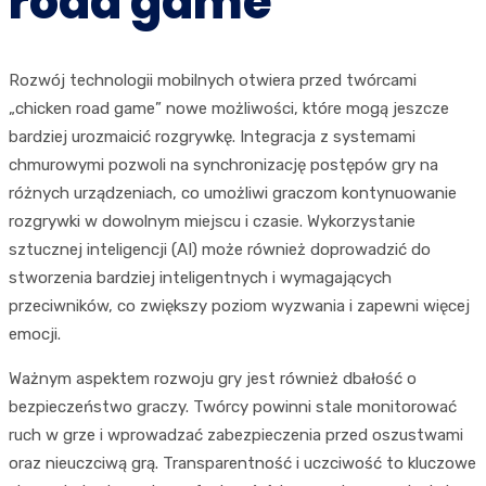
road game"
Rozwój technologii mobilnych otwiera przed twórcami
„chicken road game” nowe możliwości, które mogą jeszcze
bardziej urozmaicić rozgrywkę. Integracja z systemami
chmurowymi pozwoli na synchronizację postępów gry na
różnych urządzeniach, co umożliwi graczom kontynuowanie
rozgrywki w dowolnym miejscu i czasie. Wykorzystanie
sztucznej inteligencji (AI) może również doprowadzić do
stworzenia bardziej inteligentnych i wymagających
przeciwników, co zwiększy poziom wyzwania i zapewni więcej
emocji.
Ważnym aspektem rozwoju gry jest również dbałość o
bezpieczeństwo graczy. Twórcy powinni stale monitorować
ruch w grze i wprowadzać zabezpieczenia przed oszustwami
oraz nieuczciwą grą. Transparentność i uczciwość to kluczowe