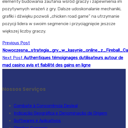
elementy budowania zaufania wśród graczy i zapewnienia im
pozytywnych wrażeń z gry. Dalsze udoskonalanie mechaniki,
grafiki i dźwięku pozwoli „chicken road game” na utrzymanie
pozycji lidera w swoim segmencie i przyciągnięcie jeszcze
większej liczby graczy.
Previous Post
Nowoczesna_strategia_gry_w_kasynie_online_z_Fireball_C
Next Post
Authentiques témoignages dutilisateurs autour de
mad casino avis et fiabilité des gains en ligne
Nossos Serviços
Combate à Concorrência Desleal
Indicação Geográfica e Denominação de Origem
Softwares e Aplicativos
Direitos Conexos