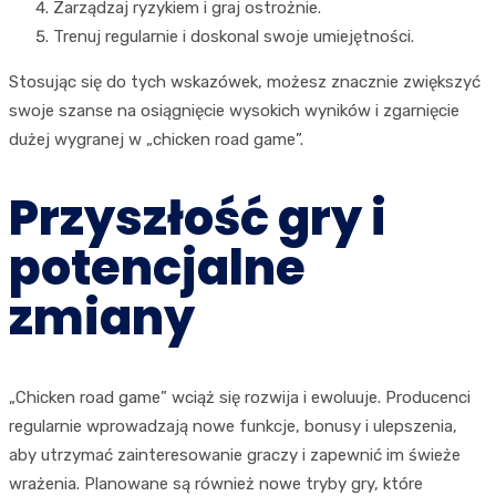
Zarządzaj ryzykiem i graj ostrożnie.
Trenuj regularnie i doskonal swoje umiejętności.
Stosując się do tych wskazówek, możesz znacznie zwiększyć
swoje szanse na osiągnięcie wysokich wyników i zgarnięcie
dużej wygranej w „chicken road game”.
Przyszłość gry i
potencjalne
zmiany
„Chicken road game” wciąż się rozwija i ewoluuje. Producenci
regularnie wprowadzają nowe funkcje, bonusy i ulepszenia,
aby utrzymać zainteresowanie graczy i zapewnić im świeże
wrażenia. Planowane są również nowe tryby gry, które