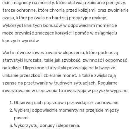
m.in. magnesy na monety, które ułatwiają zbieranie pieniędzy,
tarcze ochronne, które chronią przed kolizjami, oraz zwolnienie
czasu, które pozwala na bardziej precyzyjne reakcje.
Wykorzystanie tych bonusów w odpowiednim momencie
może przynieść znaczące korzyści i pomóc w osiągnięciu
lepszych wyników.
Warto również inwestować w ulepszenia, które podnoszą
statystyki kurczaka, takie jak szybkość, zwinność i odporność
na kolizje. Ulepszone statystyki pozwalają na łatwiejsze
unikanie przeszkód i zbieranie monet, a także zwiększają
szanse na przetrwanie w trudnych sytuacjach. Regularne
inwestowanie w ulepszenia to inwestycja w przyszłe wygrane.
Obserwuj ruch pojazdów i przewiduj ich zachowanie.
Wybieraj odpowiednie momenty na przejście między
pasami.
Wykorzystuj bonusy i ulepszenia.