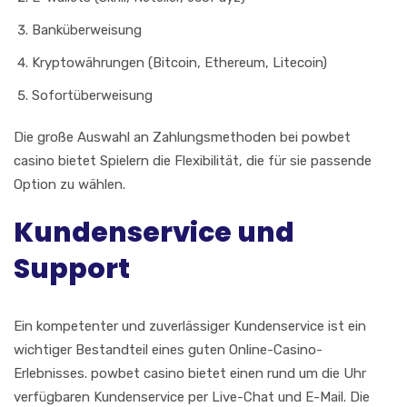
Banküberweisung
Kryptowährungen (Bitcoin, Ethereum, Litecoin)
Sofortüberweisung
Die große Auswahl an Zahlungsmethoden bei powbet
casino bietet Spielern die Flexibilität, die für sie passende
Option zu wählen.
Kundenservice und
Support
Ein kompetenter und zuverlässiger Kundenservice ist ein
wichtiger Bestandteil eines guten Online-Casino-
Erlebnisses. powbet casino bietet einen rund um die Uhr
verfügbaren Kundenservice per Live-Chat und E-Mail. Die