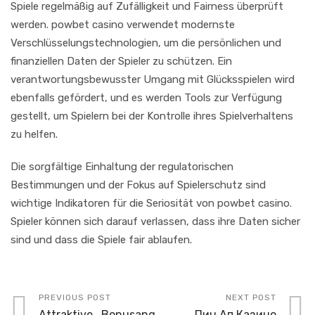
Spiele regelmäßig auf Zufälligkeit und Fairness überprüft
werden. powbet casino verwendet modernste
Verschlüsselungstechnologien, um die persönlichen und
finanziellen Daten der Spieler zu schützen. Ein
verantwortungsbewusster Umgang mit Glücksspielen wird
ebenfalls gefördert, und es werden Tools zur Verfügung
gestellt, um Spielern bei der Kontrolle ihres Spielverhaltens
zu helfen.
Die sorgfältige Einhaltung der regulatorischen
Bestimmungen und der Fokus auf Spielerschutz sind
wichtige Indikatoren für die Seriosität von powbet casino.
Spieler können sich darauf verlassen, dass ihre Daten sicher
sind und dass die Spiele fair ablaufen.
PREVIOUS POST
NEXT POST
Attraktive_Bonusang
Пин Ап Казино