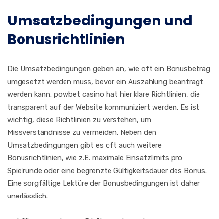
Umsatzbedingungen und
Bonusrichtlinien
Die Umsatzbedingungen geben an, wie oft ein Bonusbetrag
umgesetzt werden muss, bevor ein Auszahlung beantragt
werden kann. powbet casino hat hier klare Richtlinien, die
transparent auf der Website kommuniziert werden. Es ist
wichtig, diese Richtlinien zu verstehen, um
Missverständnisse zu vermeiden. Neben den
Umsatzbedingungen gibt es oft auch weitere
Bonusrichtlinien, wie z.B. maximale Einsatzlimits pro
Spielrunde oder eine begrenzte Gültigkeitsdauer des Bonus.
Eine sorgfältige Lektüre der Bonusbedingungen ist daher
unerlässlich.