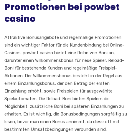
Promotionen bei powbet
casino
Attraktive Bonusangebote und regelmäßige Promotionen
sind ein wichtiger Faktor für die Kundenbindung bei Online-
Casinos. powbet casino bietet eine Reihe von Boni an,
darunter einen Willkommensbonus für neue Spieler, Reload-
Boni für bestehende Kunden und regelmäßige Freispiel-
Aktionen. Der Willkommensbonus besteht in der Regel aus
einem Einzahlungsbonus, der den Betrag der ersten
Einzahlung erhöht, sowie Freispielen für ausgewählte
Spielautomaten. Die Reload-Boni bieten Spielern die
Möglichkeit, zusätzliche Boni bei späteren Einzahlungen zu
erhalten. Es ist wichtig, die Bonusbedingungen sorgfältig zu
lesen, bevor man einen Bonus annimmt, da diese oft mit
bestimmten Umsatzbedingungen verbunden sind.