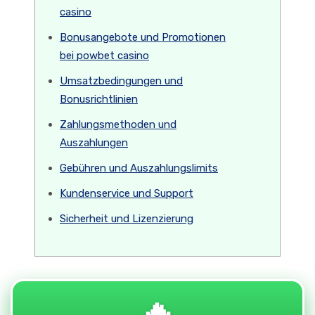
casino
Bonusangebote und Promotionen
bei powbet casino
Umsatzbedingungen und
Bonusrichtlinien
Zahlungsmethoden und
Auszahlungen
Gebühren und Auszahlungslimits
Kundenservice und Support
Sicherheit und Lizenzierung
🔥