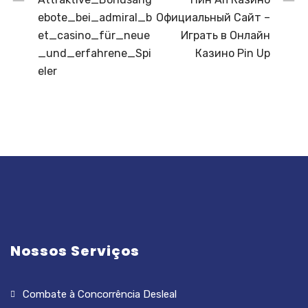
ebote_bei_admiral_b
Официальный Сайт –
et_casino_für_neue
Играть в Онлайн
_und_erfahrene_Spi
Казино Pin Up
eler
Nossos Serviços
Combate à Concorrência Desleal