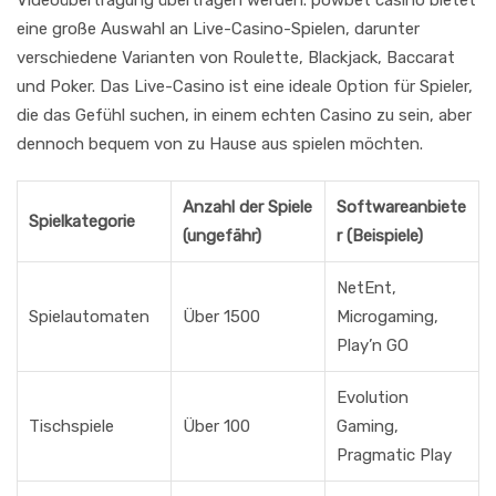
Videoübertragung übertragen werden. powbet casino bietet
eine große Auswahl an Live-Casino-Spielen, darunter
verschiedene Varianten von Roulette, Blackjack, Baccarat
und Poker. Das Live-Casino ist eine ideale Option für Spieler,
die das Gefühl suchen, in einem echten Casino zu sein, aber
dennoch bequem von zu Hause aus spielen möchten.
Anzahl der Spiele
Softwareanbiete
Spielkategorie
(ungefähr)
r (Beispiele)
NetEnt,
Spielautomaten
Über 1500
Microgaming,
Play’n GO
Evolution
Tischspiele
Über 100
Gaming,
Pragmatic Play