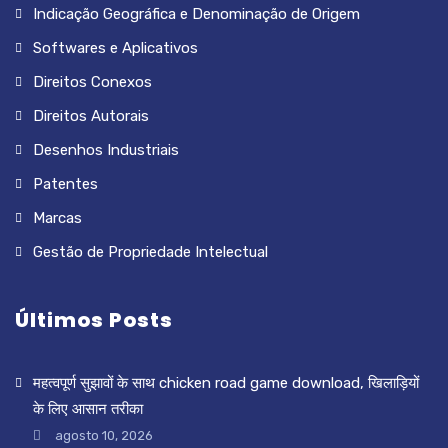
Indicação Geográfica e Denominação de Origem
Softwares e Aplicativos
Direitos Conexos
Direitos Autorais
Desenhos Industriais
Patentes
Marcas
Gestão de Propriedade Intelectual
Últimos Posts
महत्वपूर्ण सुझावों के साथ chicken road game download, खिलाड़ियों
के लिए आसान तरीका
agosto 10, 2026