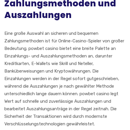
Zahlungsmethoden und
Auszahlungen
Eine große Auswahl an sicheren und bequemen
Zahlungsmethoden ist für Online-Casino-Spieler von großer
Bedeutung. powbet casino bietet eine breite Palette an
Einzahlungs- und Auszahlungsmethoden an, darunter
Kreditkarten, E-Wallets wie Skrill und Neteller,
Banküberweisungen und Kryptowährungen. Die
Einzahlungen werden in der Regel sofort gutgeschrieben,
während die Auszahlungen je nach gewählter Methode
unterschiedlich lange dauern können. powbet casino legt
Wert auf schnelle und zuverlässige Auszahlungen und
bearbeitet Auszahlungsanträge in der Regel zeitnah. Die
Sicherheit der Transaktionen wird durch modernste
Verschlüsselungstechnologien gewährleistet.