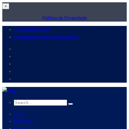
×
Política de Privacidade
+5548988504461
contato@aeinternacional.com.br
HOME
EMPRESA
EQUIPE