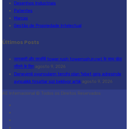
Desenhos Industriais
Patentes
Marcas
Gestão de Propriedade Intelectual
Últimos Posts
जानकारी और तरकीबें tower rush towerrush.in.net के साथ खेल
जीतने के लिए
agosto 9, 2026
Deneyimli oyuncuların tercihi olan 1xbet giriş adresinde
ayrıcalıklı fırsatlar sizi bekliyor artık
agosto 9, 2026
AE Internacional © Todos os Direitos Reservados