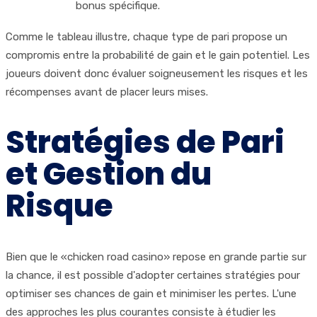
bonus spécifique.
Comme le tableau illustre, chaque type de pari propose un
compromis entre la probabilité de gain et le gain potentiel. Les
joueurs doivent donc évaluer soigneusement les risques et les
récompenses avant de placer leurs mises.
Stratégies de Pari
et Gestion du
Risque
Bien que le «chicken road casino» repose en grande partie sur
la chance, il est possible d'adopter certaines stratégies pour
optimiser ses chances de gain et minimiser les pertes. L'une
des approches les plus courantes consiste à étudier les