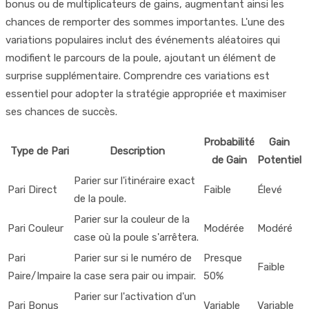
bonus ou de multiplicateurs de gains, augmentant ainsi les
chances de remporter des sommes importantes. L'une des
variations populaires inclut des événements aléatoires qui
modifient le parcours de la poule, ajoutant un élément de
surprise supplémentaire. Comprendre ces variations est
essentiel pour adopter la stratégie appropriée et maximiser
ses chances de succès.
Probabilité
Gain
Type de Pari
Description
de Gain
Potentiel
Parier sur l'itinéraire exact
Pari Direct
Faible
Élevé
de la poule.
Parier sur la couleur de la
Pari Couleur
Modérée
Modéré
case où la poule s'arrêtera.
Pari
Parier sur si le numéro de
Presque
Faible
Paire/Impaire
la case sera pair ou impair.
50%
Parier sur l'activation d'un
Pari Bonus
Variable
Variable