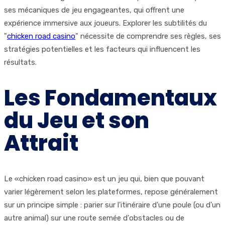
ses mécaniques de jeu engageantes, qui offrent une
expérience immersive aux joueurs. Explorer les subtilités du
"
chicken road casino
" nécessite de comprendre ses règles, ses
stratégies potentielles et les facteurs qui influencent les
résultats.
Les Fondamentaux
du Jeu et son
Attrait
Le «chicken road casino» est un jeu qui, bien que pouvant
varier légèrement selon les plateformes, repose généralement
sur un principe simple : parier sur l'itinéraire d'une poule (ou d'un
autre animal) sur une route semée d'obstacles ou de