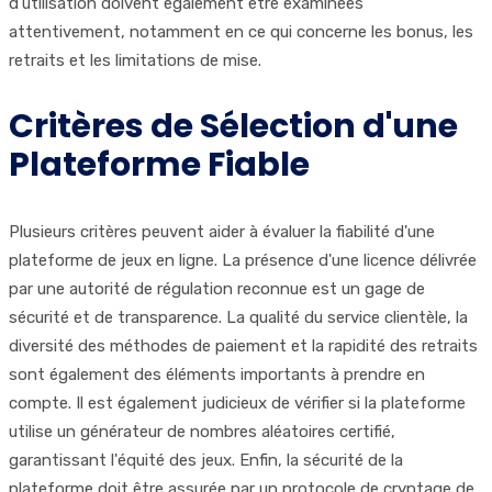
d'utilisation doivent également être examinées
attentivement, notamment en ce qui concerne les bonus, les
retraits et les limitations de mise.
Critères de Sélection d'une
Plateforme Fiable
Plusieurs critères peuvent aider à évaluer la fiabilité d'une
plateforme de jeux en ligne. La présence d'une licence délivrée
par une autorité de régulation reconnue est un gage de
sécurité et de transparence. La qualité du service clientèle, la
diversité des méthodes de paiement et la rapidité des retraits
sont également des éléments importants à prendre en
compte. Il est également judicieux de vérifier si la plateforme
utilise un générateur de nombres aléatoires certifié,
garantissant l'équité des jeux. Enfin, la sécurité de la
plateforme doit être assurée par un protocole de cryptage de