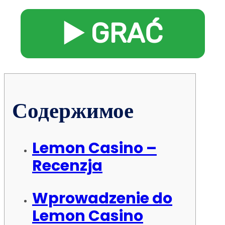
▶️ GRAĆ
Содержимое
Lemon Casino –
Recenzja
Wprowadzenie do
Lemon Casino