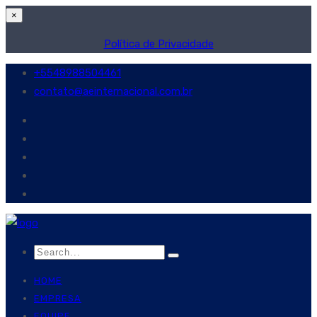
×
Política de Privacidade
+5548988504461
contato@aeinternacional.com.br
HOME
EMPRESA
EQUIPE