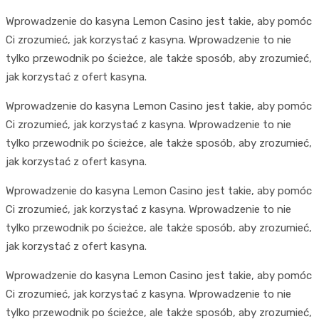
Wprowadzenie do kasyna Lemon Casino jest takie, aby pomóc
Ci zrozumieć, jak korzystać z kasyna. Wprowadzenie to nie
tylko przewodnik po ścieżce, ale także sposób, aby zrozumieć,
jak korzystać z ofert kasyna.
Wprowadzenie do kasyna Lemon Casino jest takie, aby pomóc
Ci zrozumieć, jak korzystać z kasyna. Wprowadzenie to nie
tylko przewodnik po ścieżce, ale także sposób, aby zrozumieć,
jak korzystać z ofert kasyna.
Wprowadzenie do kasyna Lemon Casino jest takie, aby pomóc
Ci zrozumieć, jak korzystać z kasyna. Wprowadzenie to nie
tylko przewodnik po ścieżce, ale także sposób, aby zrozumieć,
jak korzystać z ofert kasyna.
Wprowadzenie do kasyna Lemon Casino jest takie, aby pomóc
Ci zrozumieć, jak korzystać z kasyna. Wprowadzenie to nie
tylko przewodnik po ścieżce, ale także sposób, aby zrozumieć,