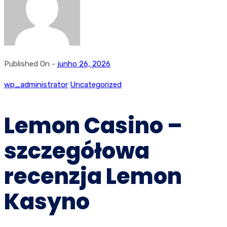
Published On -
junho 26, 2026
wp_administrator
Uncategorized
Lemon Casino –
szczegółowa
recenzja Lemon
Kasyno