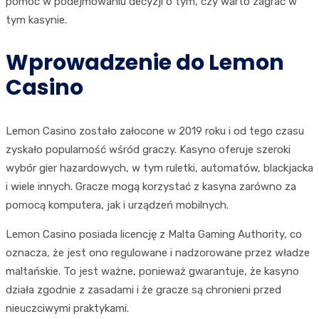
pomóc w podejmowaniu decyzji o tym, czy warto zagrać w
tym kasynie.
Wprowadzenie do Lemon
Casino
Lemon Casino zostało załocone w 2019 roku i od tego czasu
zyskało popularność wśród graczy. Kasyno oferuje szeroki
wybór gier hazardowych, w tym ruletki, automatów, blackjacka
i wiele innych. Gracze mogą korzystać z kasyna zarówno za
pomocą komputera, jak i urządzeń mobilnych.
Lemon Casino posiada licencję z Malta Gaming Authority, co
oznacza, że jest ono regulowane i nadzorowane przez władze
maltańskie. To jest ważne, ponieważ gwarantuje, że kasyno
działa zgodnie z zasadami i że gracze są chronieni przed
nieuczciwymi praktykami.