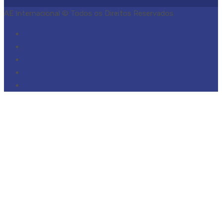
AE Internacional © Todos os Direitos Reservados