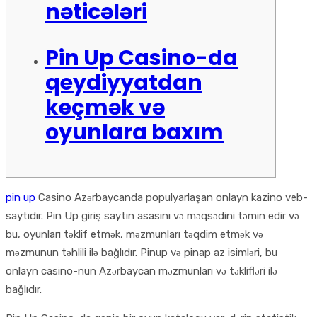
nəticələri
Pin Up Casino-da
qeydiyyatdan
keçmək və
oyunlara baxım
pin up
Casino Azərbaycanda populyarlaşan onlayn kazino veb-
saytıdır. Pin Up giriş saytın asasını və məqsədini təmin edir və
bu, oyunları təklif etmək, məzmunları təqdim etmək və
məzmunun təhlili ilə bağlıdır. Pinup və pinap az isimləri, bu
onlayn casino-nun Azərbaycan məzmunları və təklifləri ilə
bağlıdır.