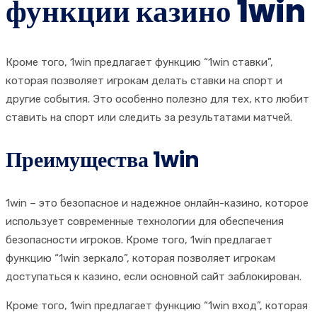
функции казино 1win
Кроме того, 1win предлагает функцию “1win ставки”,
которая позволяет игрокам делать ставки на спорт и
другие события. Это особенно полезно для тех, кто любит
ставить на спорт или следить за результатами матчей.
Преимущества 1win
1win – это безопасное и надежное онлайн-казино, которое
использует современные технологии для обеспечения
безопасности игроков. Кроме того, 1win предлагает
функцию “1win зеркало”, которая позволяет игрокам
доступаться к казино, если основной сайт заблокирован.
Кроме того, 1win предлагает функцию “1win вход”, которая