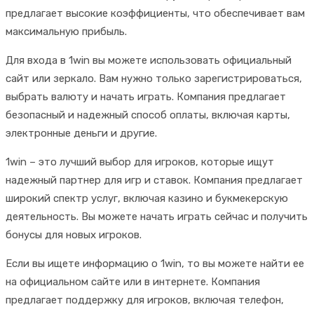
предлагает высокие коэффициенты, что обеспечивает вам
максимальную прибыль.
Для входа в 1win вы можете использовать официальный
сайт или зеркало. Вам нужно только зарегистрироваться,
выбрать валюту и начать играть. Компания предлагает
безопасный и надежный способ оплаты, включая карты,
электронные деньги и другие.
1win – это лучший выбор для игроков, которые ищут
надежный партнер для игр и ставок. Компания предлагает
широкий спектр услуг, включая казино и букмекерскую
деятельность. Вы можете начать играть сейчас и получить
бонусы для новых игроков.
Если вы ищете информацию о 1win, то вы можете найти ее
на официальном сайте или в интернете. Компания
предлагает поддержку для игроков, включая телефон,