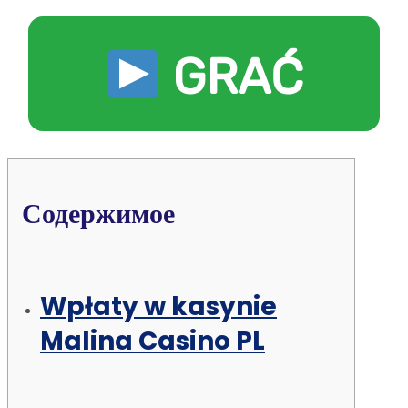
GRAĆ
Содержимое
Wpłaty w kasynie
Malina Casino PL