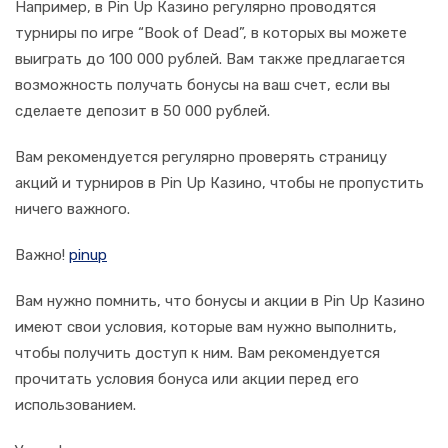
Например, в Pin Up Казино регулярно проводятся
турниры по игре “Book of Dead”, в которых вы можете
выиграть до 100 000 рублей. Вам также предлагается
возможность получать бонусы на ваш счет, если вы
сделаете депозит в 50 000 рублей.
Вам рекомендуется регулярно проверять страницу
акций и турниров в Pin Up Казино, чтобы не пропустить
ничего важного.
Важно!
pinup
Вам нужно помнить, что бонусы и акции в Pin Up Казино
имеют свои условия, которые вам нужно выполнить,
чтобы получить доступ к ним. Вам рекомендуется
прочитать условия бонуса или акции перед его
использованием.