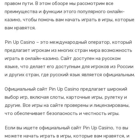
правом пути. В этом обзоре мы рассмотрим все
преимущества и функции этого популярного онлайн-
казино, чтобы помочь вам начать играть в игры, которые
вам нравятся.
Pin Up Casino – это международный оператор, который
предлагает игрокам из многих стран мира возможность
играть в онлайн-казино. Сайт доступен на русском
языке, что делает его доступным для игроков из России
и других стран, где русский язык является официальным.
Официальный сайт Pin Up Casino предлагает широкий
выбор игр, включая слоты, карточные игры, рулетку и
другие. Все игры на сайте проверены и лицензированы,
что обеспечивает безопасность и честность игры.
Если вы ищете официальный сайт Pin Up Casino, то вы
можете начать играть в игры, которые вам нравятся, и