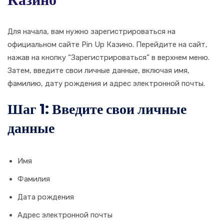
Казино
Для начала, вам нужно зарегистрироваться на
официальном сайте Pin Up Казино. Перейдите на сайт,
нажав на кнопку “Зарегистрироваться” в верхнем меню.
Затем, введите свои личные данные, включая имя,
фамилию, дату рождения и адрес электронной почты.
Шаг 1: Введите свои личные
данные
Имя
Фамилия
Дата рождения
Адрес электронной почты