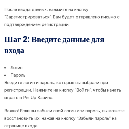
После ввода данных, нажмите на кнопку
“Зарегистрироваться”. Вам будет отправлено письмо с
подтверждением регистрации.
Шаг 2: Введите данные для
входа
Логин
Пароль
Введите логин и пароль, которые вы выбрали при
регистрации. Нажмите на кнопку “Войти”, чтобы начать
играть в Pin Up Казино.
Важно! Если вы забыли свой логин или пароль, вы можете
восстановить их, нажав на кнопку “Забыли пароль” на
странице входа.