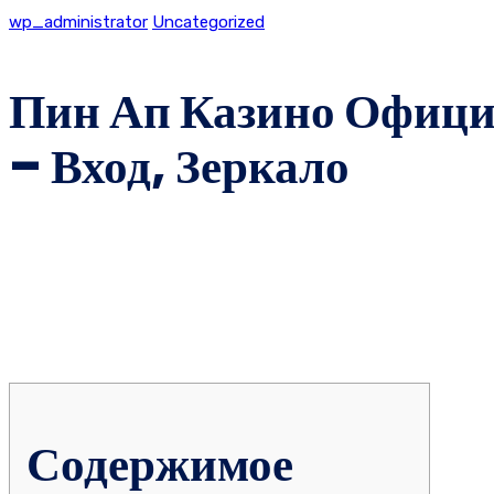
wp_administrator
Uncategorized
Пин Ап Казино Официа
– Вход, Зеркало
Содержимое