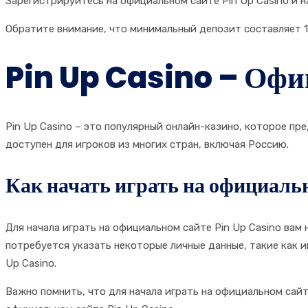
Зарегистрируйтесь на официальном сайте Pin Up Casino и н
Обратите внимание, что минимальный депозит составляет 10
Pin Up Casino – Офи
Pin Up Casino – это популярный онлайн-казино, которое пре
доступен для игроков из многих стран, включая Россию.
Как начать играть на официаль
Для начала играть на официальном сайте Pin Up Casino вам
потребуется указать некоторые личные данные, такие как и
Up Casino.
Важно помнить, что для начала играть на официальном сайте