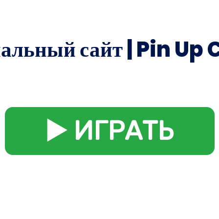
льный сайт | Pin Up 
▶️ ИГРАТЬ