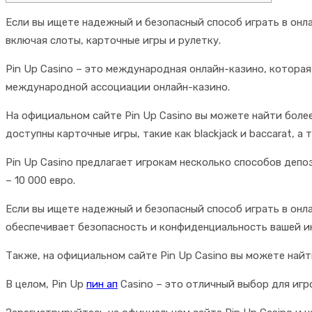
Если вы ищете надежный и безопасный способ играть в онла
включая слоты, карточные игры и рулетку.
Pin Up Casino – это международная онлайн-казино, которая 
международной ассоциации онлайн-казино.
На официальном сайте Pin Up Casino вы можете найти более 
доступны карточные игры, такие как blackjack и baccarat, а 
Pin Up Casino предлагает игрокам несколько способов депозит
– 10 000 евро.
Если вы ищете надежный и безопасный способ играть в онла
обеспечивает безопасность и конфиденциальность вашей 
Также, на официальном сайте Pin Up Casino вы можете най
В целом, Pin Up
пин ап
Casino – это отличный выбор для игр