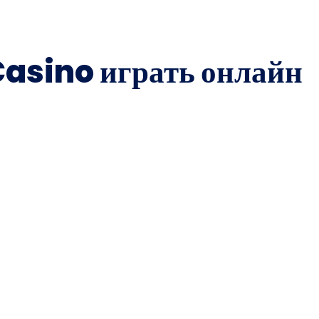
Casino играть онлайн