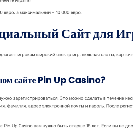
ачните играть!
 евро, а максимальный – 10 000 евро.
циальный Сайт для Иг
длагает игрокам широкий спектр игр, включая слоты, карточн
ном сайте Pin Up Casino?
 нужно зарегистрироваться. Это можно сделать в течение не
мя, фамилия, адрес электронной почты и пароль. После реги
 Pin Up Casino вам нужно быть старше 18 лет. Если вы не дос