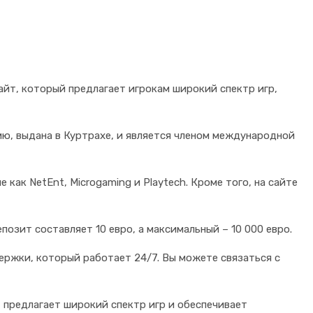
айт, который предлагает игрокам широкий спектр игр,
ию, выдана в Куртрахе, и является членом международной
как NetEnt, Microgaming и Playtech. Кроме того, на сайте
депозит составляет 10 евро, а максимальный – 10 000 евро.
держки, который работает 24/7. Вы можете связаться с
, предлагает широкий спектр игр и обеспечивает