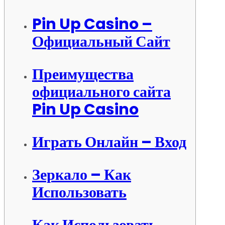
Pin Up Casino –
Официальный Сайт
Преимущества
официального сайта
Pin Up Casino
Играть Онлайн – Вход
Зеркало – Как
Использовать