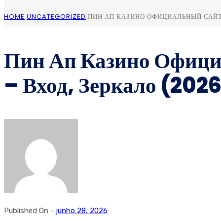
HOME
UNCATEGORIZED
ПИН АП КАЗИНО ОФИЦИАЛЬНЫЙ САЙТ |
Пин Ап Казино Официа
– Вход, Зеркало (202
Published On -
junho 28, 2026