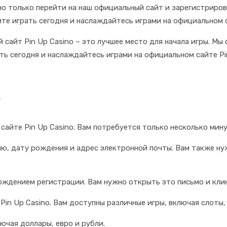
но только перейти на наш официальный сайт и зарегистриров
ите играть сегодня и наслаждайтесь играми на официальном с
 сайт Pin Up Casino – это лучшее место для начала игры. Мы
ать сегодня и наслаждайтесь играми на официальном сайте Pi
д
сайте Pin Up Casino. Вам потребуется только несколько мину
ию, дату рождения и адрес электронной почты. Вам также ну
рждением регистрации. Вам нужно открыть это письмо и клик
Pin Up Casino. Вам доступны различные игры, включая слоты,
ючая доллары, евро и рубли.