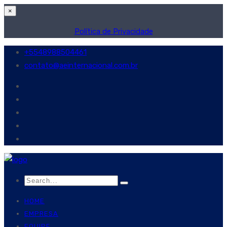
×
Política de Privacidade
+5548988504461
contato@aeinternacional.com.br
HOME
EMPRESA
EQUIPE