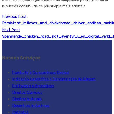
le succès continu de ce jeu simple mais addictif.
Previous Post
Persistent_reflexes_and_chickenroad_deliver_endless_mobil
Next Post
Spännande_chicken_road_slot_äventyr_i_en_digital_värld_f
Nossos Serviços
Combate à Concorrência Desleal
Indicação Geográfica e Denominação de Origem
Softwares e Aplicativos
Direitos Conexos
Direitos Autorais
Desenhos Industriais
Patentes