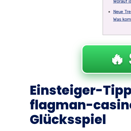
Worauf i
Neue Tre
Was kom
🔥 
Einsteiger-Tip
flagman-casino
Glücksspiel