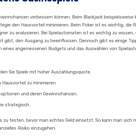
e Gewinnchancen verbessern können. Beim Blackjack beispielsweise
gie den Hausvorteil minimieren. Beim Poker ist es wichtig, die 
gner zu analysieren. Bei Spielautomaten ist es wichtig zu wissen,
eit gibt, den Ausgang zu beeinflussen. Dennoch gibt es einige Tip
zen eines angemessenen Budgets und das Auswählen von Spielau
len Sie Spiele mit hoher Auszahlungsquote.
n Hausvorteil zu minimieren.
ttoptionen und deren Gewinnchancen.
ie strategisch.
s zu testen, bevor man echtes Geld einsetzt. So kann man sich 
nzielles Risiko einzugehen.