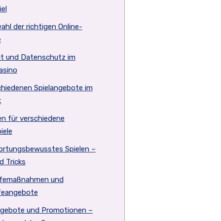
iel
ahl der richtigen Online-
e
it und Datenschutz im
asino
chiedenen Spielangebote im
k
en für verschiedene
iele
ortungsbewusstes Spielen –
d Tricks
ilfemaßnahmen und
lfeangebote
gebote und Promotionen –