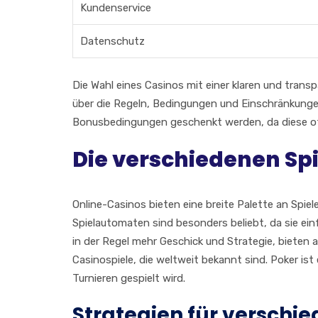
Kundenservice
Datenschutz
Die Wahl eines Casinos mit einer klaren und transp
über die Regeln, Bedingungen und Einschränkunge
Bonusbedingungen geschenkt werden, da diese o
Die verschiedenen Sp
Online-Casinos bieten eine breite Palette an Spiel
Spielautomaten sind besonders beliebt, da sie ein
in der Regel mehr Geschick und Strategie, bieten
Casinospiele, die weltweit bekannt sind. Poker ist 
Turnieren gespielt wird.
Strategien für verschi