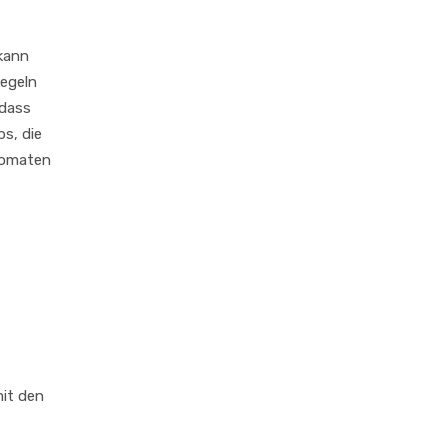
 kann
Regeln
 dass
ps, die
tomaten
mit den