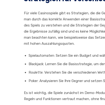
Für viele Casinospiele gibt es Strategien, die di
man durch das korrekte Anwenden einer Basisstrate
des Spiels zu verstehen und die Strategien der Ge
die Ergebnisse zufällig sind und es keine Möglichk
man beachten kann, wie beispielsweise das Set
mit hohen Auszahlungsquoten.
Spielautomaten: Setzen Sie ein Budget und wäh
Blackjack: Lernen Sie die Basisstrategie, um de
Roulette: Verstehen Sie die verschiedenen We
Poker: Analysieren Sie Ihre Gegner und setzen S
Es ist wichtig, die Spiele zunächst im Demo-Modu
Regeln und Funktionen vertraut machen, ohne fina