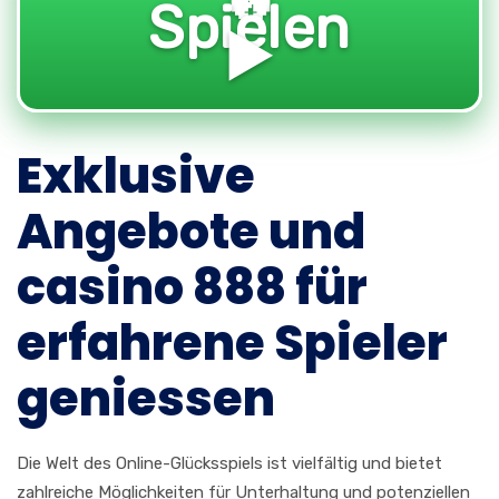
Spielen
▶️
Exklusive
Angebote und
casino 888 für
erfahrene Spieler
geniessen
Die Welt des Online-Glücksspiels ist vielfältig und bietet
zahlreiche Möglichkeiten für Unterhaltung und potenziellen