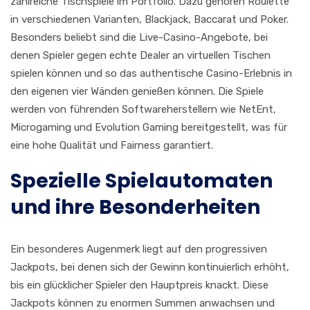
zahlreiche Tischspiele im Portfolio. Dazu gehören Roulette
in verschiedenen Varianten, Blackjack, Baccarat und Poker.
Besonders beliebt sind die Live-Casino-Angebote, bei
denen Spieler gegen echte Dealer an virtuellen Tischen
spielen können und so das authentische Casino-Erlebnis in
den eigenen vier Wänden genießen können. Die Spiele
werden von führenden Softwareherstellern wie NetEnt,
Microgaming und Evolution Gaming bereitgestellt, was für
eine hohe Qualität und Fairness garantiert.
Spezielle Spielautomaten
und ihre Besonderheiten
Ein besonderes Augenmerk liegt auf den progressiven
Jackpots, bei denen sich der Gewinn kontinuierlich erhöht,
bis ein glücklicher Spieler den Hauptpreis knackt. Diese
Jackpots können zu enormen Summen anwachsen und