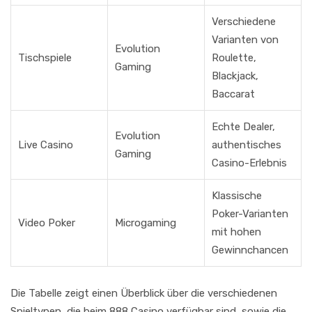
Verschiedene
Varianten von
Evolution
Tischspiele
Roulette,
Gaming
Blackjack,
Baccarat
Echte Dealer,
Evolution
Live Casino
authentisches
Gaming
Casino-Erlebnis
Klassische
Poker-Varianten
Video Poker
Microgaming
mit hohen
Gewinnchancen
Die Tabelle zeigt einen Überblick über die verschiedenen
Spieltypen, die beim 888 Casino verfügbar sind, sowie die