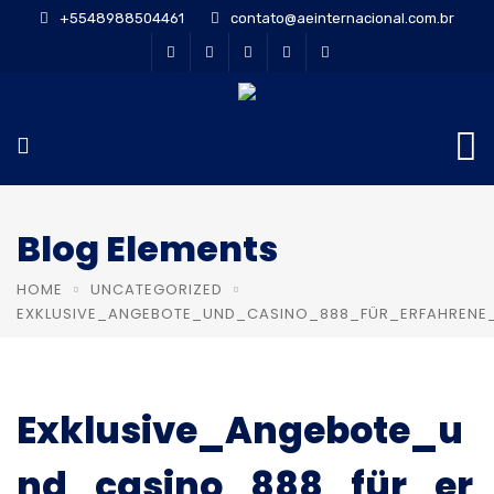
+5548988504461
contato@aeinternacional.com.br
Blog Elements
HOME
UNCATEGORIZED
EXKLUSIVE_ANGEBOTE_UND_CASINO_888_FÜR_ERFAHRENE_
Exklusive_Angebote_u
nd_casino_888_für_er