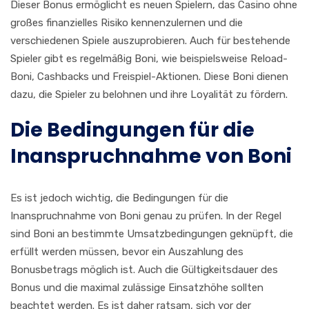
Dieser Bonus ermöglicht es neuen Spielern, das Casino ohne
großes finanzielles Risiko kennenzulernen und die
verschiedenen Spiele auszuprobieren. Auch für bestehende
Spieler gibt es regelmäßig Boni, wie beispielsweise Reload-
Boni, Cashbacks und Freispiel-Aktionen. Diese Boni dienen
dazu, die Spieler zu belohnen und ihre Loyalität zu fördern.
Die Bedingungen für die
Inanspruchnahme von Boni
Es ist jedoch wichtig, die Bedingungen für die
Inanspruchnahme von Boni genau zu prüfen. In der Regel
sind Boni an bestimmte Umsatzbedingungen geknüpft, die
erfüllt werden müssen, bevor ein Auszahlung des
Bonusbetrags möglich ist. Auch die Gültigkeitsdauer des
Bonus und die maximal zulässige Einsatzhöhe sollten
beachtet werden. Es ist daher ratsam, sich vor der