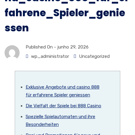
fahrene_Spieler_genie
ssen
Published On -
junho 29, 2026
wp_administrator
Uncategorized
Exklusive Angebote und casino 888
für erfahrene Spieler geniessen
Die Vielfalt der Spiele bei 888 Casino
Spezielle Spielautomaten und ihre
Besonderheiten