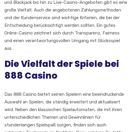
und Blackjack bis hin zu Live-Casino-Angeboten gibt es eine
große Vielfalt. Auch die angebotenen Zahlungsmethoden
und der Kundenservice sind wichtige Kriterien, die bei der
Entscheidung berücksichtigt werden sollten. Ein gutes
Online-Casino zeichnet sich durch Transparenz, Fairness
und einen verantwortungsvollen Umgang mit Glücksspiel
aus.
Die Vielfalt der Spiele bei
888 Casino
Das 888 Casino bietet seinen Spielern eine beeindruckende
Auswahl an Spielen, die ständig erweitert und aktualisiert
wird. Neben den klassischen Spielautomaten, die mit ihren
unterschiedlichen Themen und Gewinnlinien für
stundenlangen Spielspaß sorgen, finden sich auch