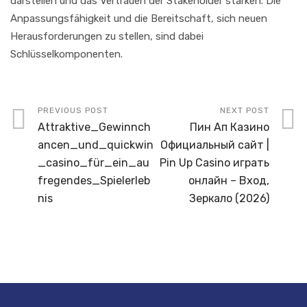
darstellen und das Vertrauen der Stakeholder stärken. Die
Anpassungsfähigkeit und die Bereitschaft, sich neuen
Herausforderungen zu stellen, sind dabei
Schlüsselkomponenten.
PREVIOUS POST
NEXT POST
Attraktive_Gewinnch
Пин Ап Казино
ancen_und_quickwin
Официальный сайт |
_casino_für_ein_au
Pin Up Casino играть
fregendes_Spielerleb
онлайн – Вход,
nis
Зеркало (2026)