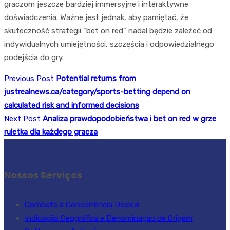
graczom jeszcze bardziej immersyjne i interaktywne
doświadczenia. Ważne jest jednak, aby pamiętać, że
skuteczność strategii "bet on red" nadal będzie zależeć od
indywidualnych umiejętności, szczęścia i odpowiedzialnego
podejścia do gry.
Previous Post
Potential returns from
justrealnews.ca/category/sports-betting depend on
calculated risk and informed decisions
Next Post
Analiza prawdopodobieństwa i bet on red w grze
ruletka dla każdego gracza
Nossos Serviços
Combate à Concorrência Desleal
Indicação Geográfica e Denominação de Origem