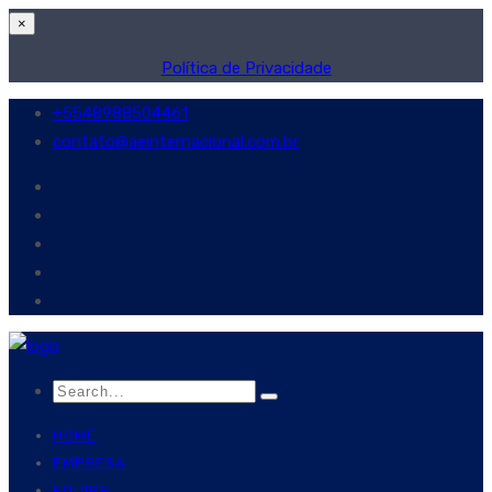
×
Política de Privacidade
+5548988504461
contato@aeinternacional.com.br
HOME
EMPRESA
EQUIPE