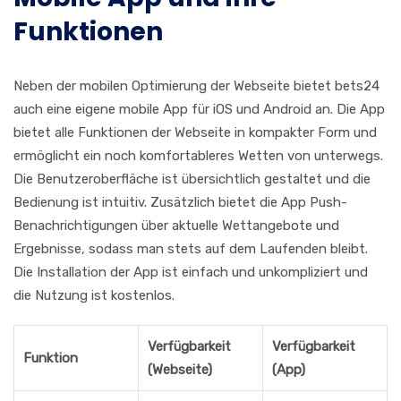
Funktionen
Neben der mobilen Optimierung der Webseite bietet bets24
auch eine eigene mobile App für iOS und Android an. Die App
bietet alle Funktionen der Webseite in kompakter Form und
ermöglicht ein noch komfortableres Wetten von unterwegs.
Die Benutzeroberfläche ist übersichtlich gestaltet und die
Bedienung ist intuitiv. Zusätzlich bietet die App Push-
Benachrichtigungen über aktuelle Wettangebote und
Ergebnisse, sodass man stets auf dem Laufenden bleibt.
Die Installation der App ist einfach und unkompliziert und
die Nutzung ist kostenlos.
Verfügbarkeit
Verfügbarkeit
Funktion
(Webseite)
(App)