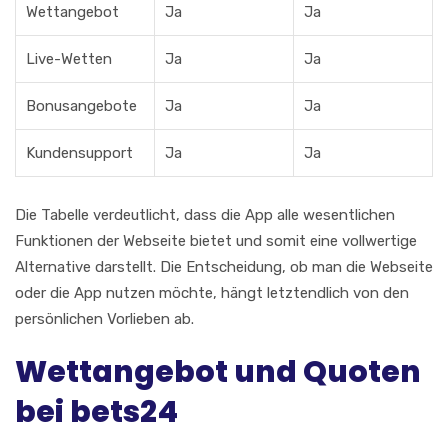
Wettangebot
Ja
Ja
Live-Wetten
Ja
Ja
Bonusangebote
Ja
Ja
Kundensupport
Ja
Ja
Die Tabelle verdeutlicht, dass die App alle wesentlichen
Funktionen der Webseite bietet und somit eine vollwertige
Alternative darstellt. Die Entscheidung, ob man die Webseite
oder die App nutzen möchte, hängt letztendlich von den
persönlichen Vorlieben ab.
Wettangebot und Quoten
bei bets24