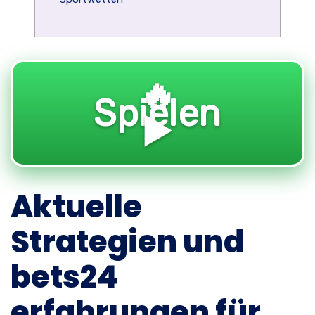
🔥
Spielen
▶️
Aktuelle
Strategien und
bets24
erfahrungen für