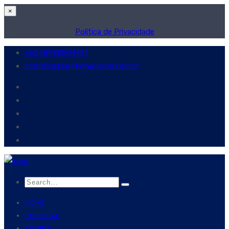
×
Política de Privacidade
+5548988504461
contato@aeinternacional.com.br
HOME
EMPRESA
EQUIPE