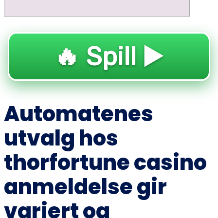
🔥 Spill ▶️
Automatenes
utvalg hos
thorfortune casino
anmeldelse gir
variert og