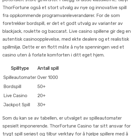
ThorFortune også et stort utvalg av nye og innovative spill
fra oppkommende programvareleverandører. For de som
foretrekker bordspill, er det et godt utvalg av varianter av
blackjack, roulette og baccarat. Live casino spillene gir deg en
autentisk casinoopplevelse, med ekte dealere og et realistisk
spillmiljø. Dette er en flott måte å nyte spenningen ved et
casino uten å forlate komforten i ditt eget hjem.
Spilltype
Antall spill
Spilleautomater
Over 1000
Bordspill
50+
Live Casino
20+
Jackpot Spill
30+
Som du kan se av tabellen, er utvalget av spilleautomater
spesielt imponerende. ThorFortune Casino tar sitt ansvar for
trygt spill seriøst og tilbyr verktøy for å hjelpe spillere med å