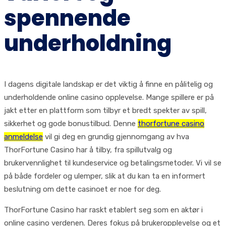
spennende
underholdning
I dagens digitale landskap er det viktig å finne en pålitelig og
underholdende online casino opplevelse. Mange spillere er på
jakt etter en plattform som tilbyr et bredt spekter av spill,
sikkerhet og gode bonustilbud. Denne
thorfortune casino
anmeldelse
vil gi deg en grundig gjennomgang av hva
ThorFortune Casino har å tilby, fra spillutvalg og
brukervennlighet til kundeservice og betalingsmetoder. Vi vil se
på både fordeler og ulemper, slik at du kan ta en informert
beslutning om dette casinoet er noe for deg.
ThorFortune Casino har raskt etablert seg som en aktør i
online casino verdenen. Deres fokus på brukeropplevelse og et