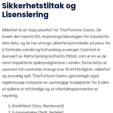
Sikkerhetstiltak og
Lisensiering
Sikkerhet er en topp prioritet for ThorFortune Casino. De
bruker den nyeste SSL-krypteringsteknologien for å beskytte
dine data, og de har strenge sikkerhetsprotokoller på plass for
å forhindre svindel og hvitvasking av penger. Casinoet er
lisensiert av Malta Gaming Authority (MGA), som er en av de
mest respekterte spillmyndighetene i verden. Dette betyr at
casinoet må overholde strenge krav til rettferdighet, sikkerhet
og ansvarlig spill. ThorFortune Casino gjennomgår også
regelmessige revisjoner av uavhengige tredjeparter for å sikre
at spillene er rettferdige og at utbetalingsprosenten er
nøyaktig.
Kredittkort (Visa, Mastercard)
E-lommebøker (Skrill, Neteller)