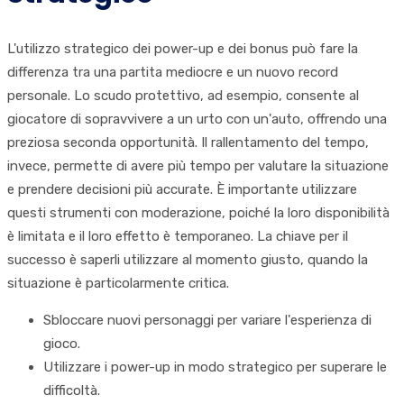
L'utilizzo strategico dei power-up e dei bonus può fare la
differenza tra una partita mediocre e un nuovo record
personale. Lo scudo protettivo, ad esempio, consente al
giocatore di sopravvivere a un urto con un'auto, offrendo una
preziosa seconda opportunità. Il rallentamento del tempo,
invece, permette di avere più tempo per valutare la situazione
e prendere decisioni più accurate. È importante utilizzare
questi strumenti con moderazione, poiché la loro disponibilità
è limitata e il loro effetto è temporaneo. La chiave per il
successo è saperli utilizzare al momento giusto, quando la
situazione è particolarmente critica.
Sbloccare nuovi personaggi per variare l'esperienza di
gioco.
Utilizzare i power-up in modo strategico per superare le
difficoltà.