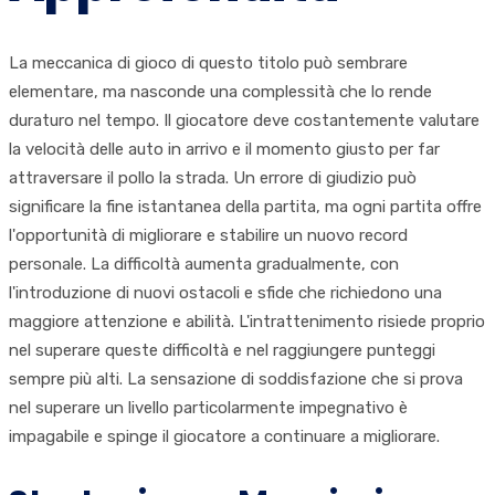
La meccanica di gioco di questo titolo può sembrare
elementare, ma nasconde una complessità che lo rende
duraturo nel tempo. Il giocatore deve costantemente valutare
la velocità delle auto in arrivo e il momento giusto per far
attraversare il pollo la strada. Un errore di giudizio può
significare la fine istantanea della partita, ma ogni partita offre
l'opportunità di migliorare e stabilire un nuovo record
personale. La difficoltà aumenta gradualmente, con
l'introduzione di nuovi ostacoli e sfide che richiedono una
maggiore attenzione e abilità. L'intrattenimento risiede proprio
nel superare queste difficoltà e nel raggiungere punteggi
sempre più alti. La sensazione di soddisfazione che si prova
nel superare un livello particolarmente impegnativo è
impagabile e spinge il giocatore a continuare a migliorare.