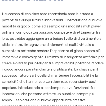
Il successo di «chicken road recensioni» apre la strada a
potenziali sviluppi futuri e innovazioni. L'introduzione di nuove
modalità di gioco, come ad esempio una modalità multiplayer
online in cui i giocatori possono competere direttamente tra
loro, potrebbe aggiungere un ulteriore livello di divertimento e
sfida. Inoltre, l'integrazione di elementi di realtà virtuale o
aumentata potrebbe rendere l'esperienza di gioco ancora più
immersiva e coinvolgente. L'utilizzo di intelligenza artificiale per
creare avversari più intelligenti e imprevedibili potrebbe rendere
il gioco ancora più stimolante e gratificante. La chiave per il
successo futuro sarà quella di mantenere l'accessibilità e la
semplicità che hanno reso «chicken road recensioni» così
popolare, introducendo al contempo nuove funzionalità e
innovazioni che possano attrarre un pubblico sempre più
ampio. L'esplorazione di nuove opportunità creative,