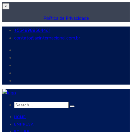
×
Política de Privacidade
+5548988504461
contato@aeinternacional.com.br
HOME
EMPRESA
EQUIPE