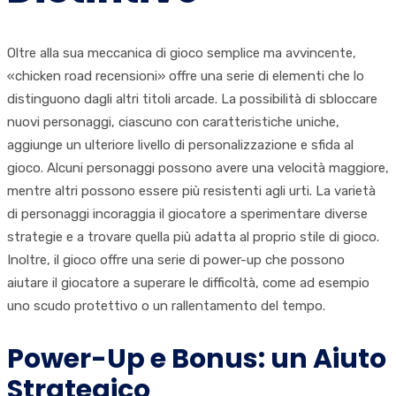
Oltre alla sua meccanica di gioco semplice ma avvincente,
«chicken road recensioni» offre una serie di elementi che lo
distinguono dagli altri titoli arcade. La possibilità di sbloccare
nuovi personaggi, ciascuno con caratteristiche uniche,
aggiunge un ulteriore livello di personalizzazione e sfida al
gioco. Alcuni personaggi possono avere una velocità maggiore,
mentre altri possono essere più resistenti agli urti. La varietà
di personaggi incoraggia il giocatore a sperimentare diverse
strategie e a trovare quella più adatta al proprio stile di gioco.
Inoltre, il gioco offre una serie di power-up che possono
aiutare il giocatore a superare le difficoltà, come ad esempio
uno scudo protettivo o un rallentamento del tempo.
Power-Up e Bonus: un Aiuto
Strategico