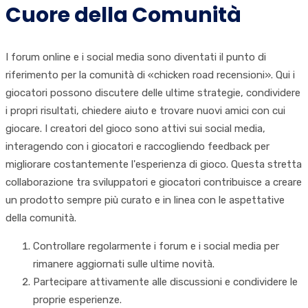
Cuore della Comunità
I forum online e i social media sono diventati il punto di
riferimento per la comunità di «chicken road recensioni». Qui i
giocatori possono discutere delle ultime strategie, condividere
i propri risultati, chiedere aiuto e trovare nuovi amici con cui
giocare. I creatori del gioco sono attivi sui social media,
interagendo con i giocatori e raccogliendo feedback per
migliorare costantemente l'esperienza di gioco. Questa stretta
collaborazione tra sviluppatori e giocatori contribuisce a creare
un prodotto sempre più curato e in linea con le aspettative
della comunità.
Controllare regolarmente i forum e i social media per
rimanere aggiornati sulle ultime novità.
Partecipare attivamente alle discussioni e condividere le
proprie esperienze.