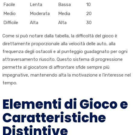
Facile
Lenta
Bassa
10
Medio
Moderata
Media
20
Difficile
Alta
Alta
30
Come si può notare dalla tabella, la difficoltà del gioco è
direttamente proporzionale alla velocità delle auto, alla
frequenza degli ostacoli e al punteggio guadagnato per ogni
attraversamento riuscito. Questo sistema di progressione
permette al giocatore di affrontare sfide sempre più
impegnative, mantenendo alta la motivazione e l'interesse nel
tempo.
Elementi di Gioco e
Caratteristiche
Distintive