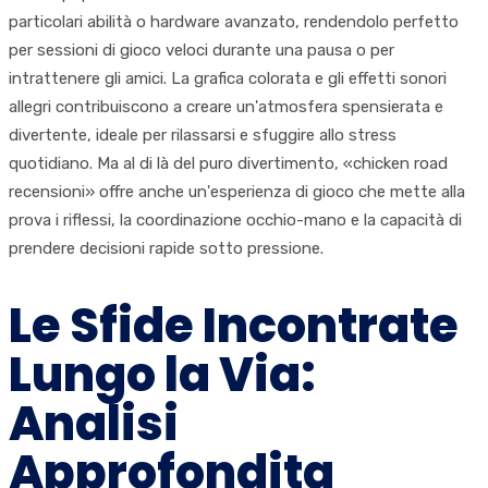
particolari abilità o hardware avanzato, rendendolo perfetto
per sessioni di gioco veloci durante una pausa o per
intrattenere gli amici. La grafica colorata e gli effetti sonori
allegri contribuiscono a creare un'atmosfera spensierata e
divertente, ideale per rilassarsi e sfuggire allo stress
quotidiano. Ma al di là del puro divertimento, «chicken road
recensioni» offre anche un'esperienza di gioco che mette alla
prova i riflessi, la coordinazione occhio-mano e la capacità di
prendere decisioni rapide sotto pressione.
Le Sfide Incontrate
Lungo la Via:
Analisi
Approfondita