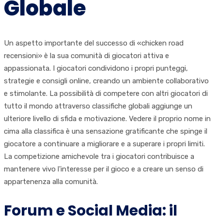
Globale
Un aspetto importante del successo di «chicken road
recensioni» è la sua comunità di giocatori attiva e
appassionata. I giocatori condividono i propri punteggi,
strategie e consigli online, creando un ambiente collaborativo
e stimolante. La possibilità di competere con altri giocatori di
tutto il mondo attraverso classifiche globali aggiunge un
ulteriore livello di sfida e motivazione. Vedere il proprio nome in
cima alla classifica è una sensazione gratificante che spinge il
giocatore a continuare a migliorare e a superare i propri limiti.
La competizione amichevole tra i giocatori contribuisce a
mantenere vivo l'interesse per il gioco e a creare un senso di
appartenenza alla comunità.
Forum e Social Media: il