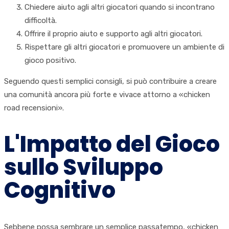
Chiedere aiuto agli altri giocatori quando si incontrano
difficoltà.
Offrire il proprio aiuto e supporto agli altri giocatori.
Rispettare gli altri giocatori e promuovere un ambiente di
gioco positivo.
Seguendo questi semplici consigli, si può contribuire a creare
una comunità ancora più forte e vivace attorno a «chicken
road recensioni».
L'Impatto del Gioco
sullo Sviluppo
Cognitivo
Sebbene possa sembrare un semplice passatempo, «chicken