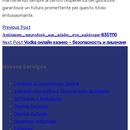
mantenendo sempre al centro l'esperienza del giocatore,
garantisce un futuro promettente per questo titolo
entusiasmante.
Previous Post
Απόλαυση_παιχνιδιού_και_κέρδη_στα_καλύτερα-8351110
Next Post
Vodka онлайн казино – безопасность и лицензия
Nossos Serviços
Combate à Concorrência Desleal
Indicação Geográfica e Denominação de Origem
Softwares e Aplicativos
Direitos Conexos
Direitos Autorais
Desenhos Industriais
Patentes