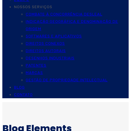
NOSSOS SERVIÇOS
COMBATE À CONCORRÊNCIA DESLEAL
INDICAÇÃO GEOGRÁFICA E DENOMINAÇÃO DE
ORIGEM
SOFTWARES E APLICATIVOS
DIREITOS CONEXOS
DIREITOS AUTORAIS
DESENHOS INDUSTRIAIS
PATENTES
MARCAS
GESTÃO DE PROPRIEDADE INTELECTUAL
BLOG
CONTATO
Blog Elements