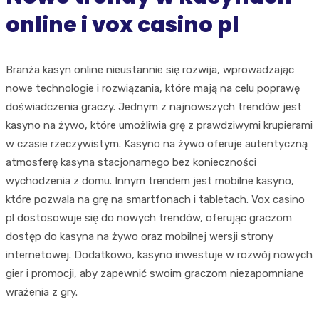
online i vox casino pl
Branża kasyn online nieustannie się rozwija, wprowadzając
nowe technologie i rozwiązania, które mają na celu poprawę
doświadczenia graczy. Jednym z najnowszych trendów jest
kasyno na żywo, które umożliwia grę z prawdziwymi krupierami
w czasie rzeczywistym. Kasyno na żywo oferuje autentyczną
atmosferę kasyna stacjonarnego bez konieczności
wychodzenia z domu. Innym trendem jest mobilne kasyno,
które pozwala na grę na smartfonach i tabletach. Vox casino
pl dostosowuje się do nowych trendów, oferując graczom
dostęp do kasyna na żywo oraz mobilnej wersji strony
internetowej. Dodatkowo, kasyno inwestuje w rozwój nowych
gier i promocji, aby zapewnić swoim graczom niezapomniane
wrażenia z gry.