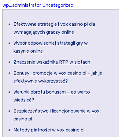
wp_administrator
Uncategorized
Efektywne strategie i vox casino pl dla
wymagających graczy online
Wybór odpowiedniej strategii gry w
kasynie online
Znaczenie wskaźnika RTP w slotach
Bonusy i promocje w vox casino pl – jak je
efektywnie wykorzystać?
Warunki obrotu bonusem – co warto
wiedzieć?
Bezpieczeństwo i licencjonowanie w vox
casino pl
Metody płatności w vox casino pl