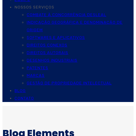
NOSSOS SERVIÇOS
COMBATE À CONCORRÊNCIA DESLEAL
INDICAÇÃO GEOGRÁFICA E DENOMINAÇÃO DE
ORIGEM
SOFTWARES E APLICATIVOS
DIREITOS CONEXOS
DIREITOS AUTORAIS
DESENHOS INDUSTRIAIS
PATENTES
MARCAS
GESTÃO DE PROPRIEDADE INTELECTUAL
BLOG
CONTATO
Blog Elements