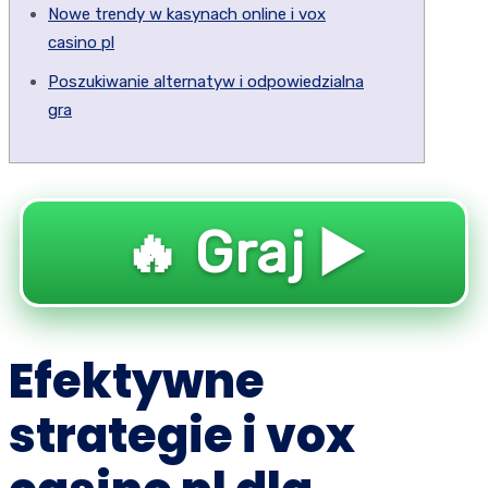
Nowe trendy w kasynach online i vox
casino pl
Poszukiwanie alternatyw i odpowiedzialna
gra
🔥 Graj ▶️
Efektywne
strategie i vox