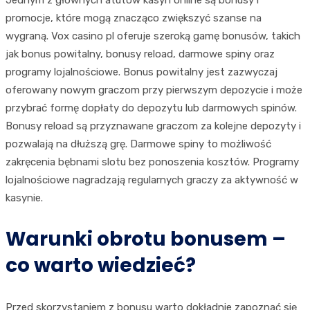
promocje, które mogą znacząco zwiększyć szanse na
wygraną. Vox casino pl oferuje szeroką gamę bonusów, takich
jak bonus powitalny, bonusy reload, darmowe spiny oraz
programy lojalnościowe. Bonus powitalny jest zazwyczaj
oferowany nowym graczom przy pierwszym depozycie i może
przybrać formę dopłaty do depozytu lub darmowych spinów.
Bonusy reload są przyznawane graczom za kolejne depozyty i
pozwalają na dłuższą grę. Darmowe spiny to możliwość
zakręcenia bębnami slotu bez ponoszenia kosztów. Programy
lojalnościowe nagradzają regularnych graczy za aktywność w
kasynie.
Warunki obrotu bonusem –
co warto wiedzieć?
Przed skorzystaniem z bonusu warto dokładnie zapoznać się