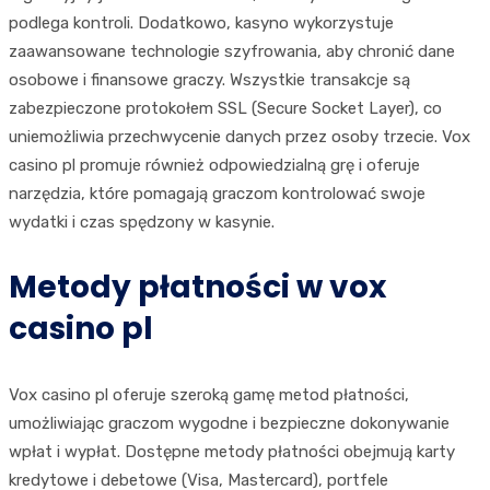
podlega kontroli. Dodatkowo, kasyno wykorzystuje
zaawansowane technologie szyfrowania, aby chronić dane
osobowe i finansowe graczy. Wszystkie transakcje są
zabezpieczone protokołem SSL (Secure Socket Layer), co
uniemożliwia przechwycenie danych przez osoby trzecie. Vox
casino pl promuje również odpowiedzialną grę i oferuje
narzędzia, które pomagają graczom kontrolować swoje
wydatki i czas spędzony w kasynie.
Metody płatności w vox
casino pl
Vox casino pl oferuje szeroką gamę metod płatności,
umożliwiając graczom wygodne i bezpieczne dokonywanie
wpłat i wypłat. Dostępne metody płatności obejmują karty
kredytowe i debetowe (Visa, Mastercard), portfele