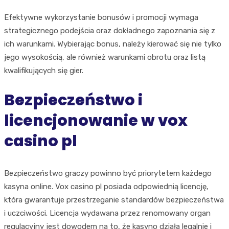
Efektywne wykorzystanie bonusów i promocji wymaga
strategicznego podejścia oraz dokładnego zapoznania się z
ich warunkami. Wybierając bonus, należy kierować się nie tylko
jego wysokością, ale również warunkami obrotu oraz listą
kwalifikujących się gier.
Bezpieczeństwo i
licencjonowanie w vox
casino pl
Bezpieczeństwo graczy powinno być priorytetem każdego
kasyna online. Vox casino pl posiada odpowiednią licencję,
która gwarantuje przestrzeganie standardów bezpieczeństwa
i uczciwości. Licencja wydawana przez renomowany organ
regulacyjny jest dowodem na to, że kasyno działa legalnie i