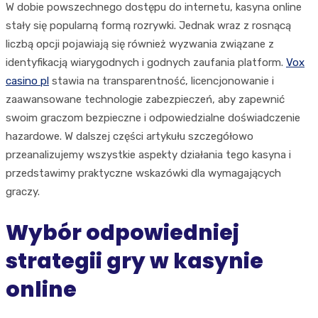
W dobie powszechnego dostępu do internetu, kasyna online
stały się popularną formą rozrywki. Jednak wraz z rosnącą
liczbą opcji pojawiają się również wyzwania związane z
identyfikacją wiarygodnych i godnych zaufania platform.
Vox
casino pl
stawia na transparentność, licencjonowanie i
zaawansowane technologie zabezpieczeń, aby zapewnić
swoim graczom bezpieczne i odpowiedzialne doświadczenie
hazardowe. W dalszej części artykułu szczegółowo
przeanalizujemy wszystkie aspekty działania tego kasyna i
przedstawimy praktyczne wskazówki dla wymagających
graczy.
Wybór odpowiedniej
strategii gry w kasynie
online