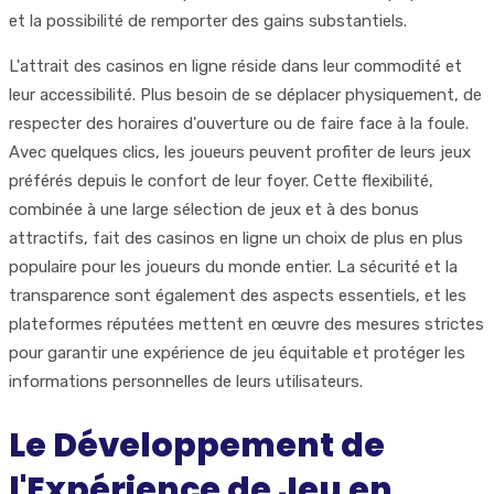
et la possibilité de remporter des gains substantiels.
L'attrait des casinos en ligne réside dans leur commodité et
leur accessibilité. Plus besoin de se déplacer physiquement, de
respecter des horaires d'ouverture ou de faire face à la foule.
Avec quelques clics, les joueurs peuvent profiter de leurs jeux
préférés depuis le confort de leur foyer. Cette flexibilité,
combinée à une large sélection de jeux et à des bonus
attractifs, fait des casinos en ligne un choix de plus en plus
populaire pour les joueurs du monde entier. La sécurité et la
transparence sont également des aspects essentiels, et les
plateformes réputées mettent en œuvre des mesures strictes
pour garantir une expérience de jeu équitable et protéger les
informations personnelles de leurs utilisateurs.
Le Développement de
l'Expérience de Jeu en