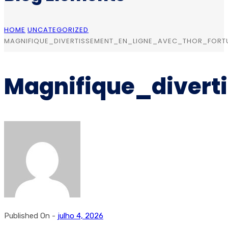
HOME
UNCATEGORIZED
MAGNIFIQUE_DIVERTISSEMENT_EN_LIGNE_AVEC_THOR_FOR
Magnifique_diver
Published On -
julho 4, 2026