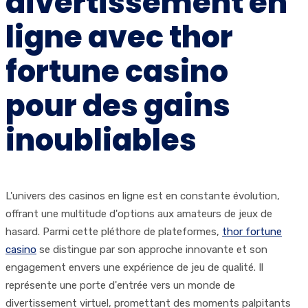
divertissement en
ligne avec thor
fortune casino
pour des gains
inoubliables
L'univers des casinos en ligne est en constante évolution,
offrant une multitude d'options aux amateurs de jeux de
hasard. Parmi cette pléthore de plateformes,
thor fortune
casino
se distingue par son approche innovante et son
engagement envers une expérience de jeu de qualité. Il
représente une porte d'entrée vers un monde de
divertissement virtuel, promettant des moments palpitants