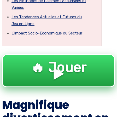
Les Méthodes de Paiement Sécurisées et
Variées
Les Tendances Actuelles et Futures du
Jeu en Ligne
L'Impact Socio-Économique du Secteur
🔥 Jouer
▶️
Magnifique