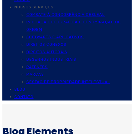
NOSSOS SERVIÇOS
COMBATE À CONCORRÊNCIA DESLEAL
INDICAÇÃO GEOGRÁFICA E DENOMINAÇÃO DE
ORIGEM
SOFTWARES E APLICATIVOS
DIREITOS CONEXOS
DIREITOS AUTORAIS
DESENHOS INDUSTRIAIS
PATENTES
MARCAS
GESTÃO DE PROPRIEDADE INTELECTUAL
BLOG
CONTATO
Blog Elements