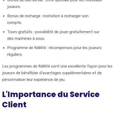
joueurs.
Bonus de recharge : incitation à recharger son
compte.
Tours gratuits : possibilité de jouer gratuitement sur
des machines à sous.
Programme de fidélité : récompenses pour les joueurs
réguliers.
Les programmes de fidélité sont une excellente façon pour les
joueurs de bénéficier d'avantages supplémentaires et de
personnaliser leur expérience de jeu.
L'Importance du Service
Client