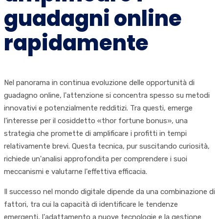
guadagni online
rapidamente
Nel panorama in continua evoluzione delle opportunità di
guadagno online, l'attenzione si concentra spesso su metodi
innovativi e potenzialmente redditizi. Tra questi, emerge
l'interesse per il cosiddetto «thor fortune bonus», una
strategia che promette di amplificare i profitti in tempi
relativamente brevi. Questa tecnica, pur suscitando curiosità,
richiede un'analisi approfondita per comprendere i suoi
meccanismi e valutarne l'effettiva efficacia.
Il successo nel mondo digitale dipende da una combinazione di
fattori, tra cui la capacità di identificare le tendenze
emergenti, l'adattamento a nuove tecnologie e la gestione