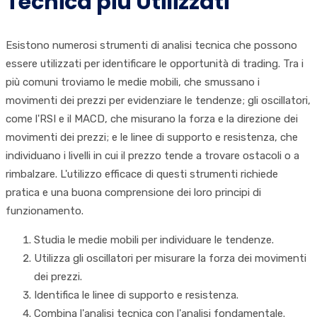
Tecnica più Utilizzati
Esistono numerosi strumenti di analisi tecnica che possono
essere utilizzati per identificare le opportunità di trading. Tra i
più comuni troviamo le medie mobili, che smussano i
movimenti dei prezzi per evidenziare le tendenze; gli oscillatori,
come l'RSI e il MACD, che misurano la forza e la direzione dei
movimenti dei prezzi; e le linee di supporto e resistenza, che
individuano i livelli in cui il prezzo tende a trovare ostacoli o a
rimbalzare. L'utilizzo efficace di questi strumenti richiede
pratica e una buona comprensione dei loro principi di
funzionamento.
Studia le medie mobili per individuare le tendenze.
Utilizza gli oscillatori per misurare la forza dei movimenti
dei prezzi.
Identifica le linee di supporto e resistenza.
Combina l'analisi tecnica con l'analisi fondamentale.