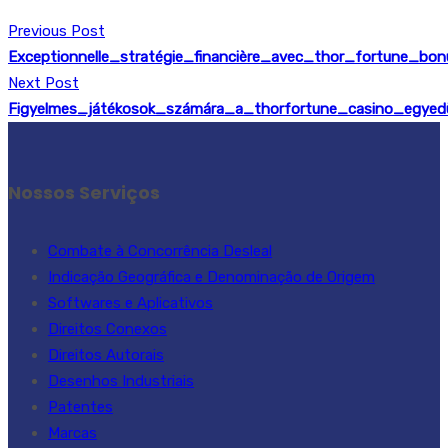
Previous Post
Exceptionnelle_stratégie_financière_avec_thor_fortune_bo
Next Post
Figyelmes_játékosok_számára_a_thorfortune_casino_egyed
Nossos Serviços
Combate à Concorrência Desleal
Indicação Geográfica e Denominação de Origem
Softwares e Aplicativos
Direitos Conexos
Direitos Autorais
Desenhos Industriais
Patentes
Marcas