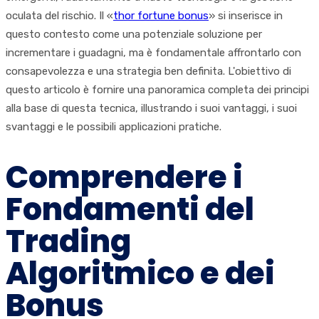
oculata del rischio. Il «
thor fortune bonus
» si inserisce in
questo contesto come una potenziale soluzione per
incrementare i guadagni, ma è fondamentale affrontarlo con
consapevolezza e una strategia ben definita. L'obiettivo di
questo articolo è fornire una panoramica completa dei principi
alla base di questa tecnica, illustrando i suoi vantaggi, i suoi
svantaggi e le possibili applicazioni pratiche.
Comprendere i
Fondamenti del
Trading
Algoritmico e dei
Bonus