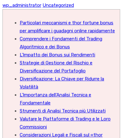
wp_administrator
Uncategorized
Particolari meccanismi e thor fortune bonus
per amplificare i guadagni online rapidamente
Comprendere i Fondamenti del Trading
Algoritmico e dei Bonus
L'Impatto dei Bonus sui Rendimenti
Strategie di Gestione del Rischio e
Diversificazione del Portafoglio
Diversificazione: La Chiave per Ridurre la
Volatilità
L'Importanza dell'Analisi Tecnica e
Fondamentale
Strumenti di Analisi Tecnica più Utilizzati
Valutare le Piattaforme di Trading e le Loro
Commissioni
Considerazioni Legali e Fiscali sul «thor