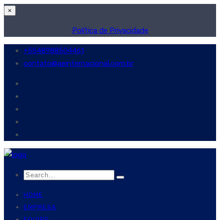
×
Política de Privacidade
+5548988504461
contato@aeinternacional.com.br
HOME
EMPRESA
EQUIPE