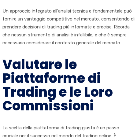
Un approccio integrato all'analisi tecnica e fondamentale può
fornire un vantaggio competitivo nel mercato, consentendo di
prendere decisioni di trading più informate e precise. Ricorda
che nessun strumento di analisi è infallibile, e che è sempre
necessario considerare il contesto generale del mercato.
Valutare le
Piattaforme di
Trading e le Loro
Commissioni
La scelta della piattaforma di trading giusta è un passo
cruciale per il successo nel mondo del trading online. È