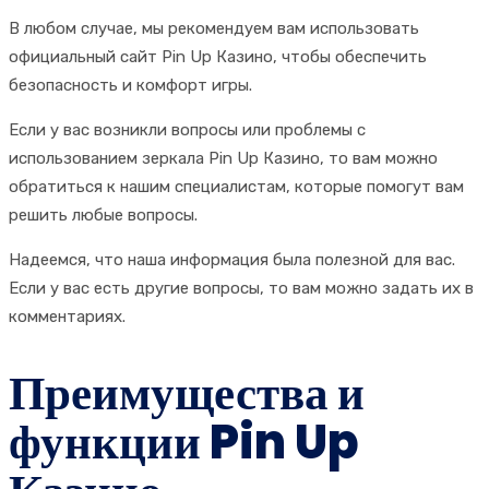
В любом случае, мы рекомендуем вам использовать
официальный сайт Pin Up Казино, чтобы обеспечить
безопасность и комфорт игры.
Если у вас возникли вопросы или проблемы с
использованием зеркала Pin Up Казино, то вам можно
обратиться к нашим специалистам, которые помогут вам
решить любые вопросы.
Надеемся, что наша информация была полезной для вас.
Если у вас есть другие вопросы, то вам можно задать их в
комментариях.
Преимущества и
функции Pin Up