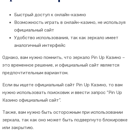
Быстрый доступ к онлайн-казино
Возможность играть в онлайн-казино, не используя
официальный сайт
Удобство использования, так как зеркало имеет
аналогичный интерфейс
Однако, вам нужно помнить, что зеркало Pin Up Казино –
это временное решение, и официальный сайт является
предпочтительным вариантом.
Если вы ищете официальный сайт Pin Up Казино, то вам
нужно использовать поисковик и ввести запрос “Pin Up
Казино официальный сайт”.
Также, вам нужно быть осторожным при использовании
зеркала, так как оно может быть подвергнуто блокировке
или закрытию.