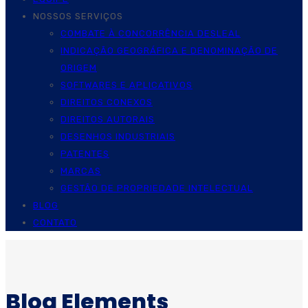
NOSSOS SERVIÇOS
COMBATE À CONCORRÊNCIA DESLEAL
INDICAÇÃO GEOGRÁFICA E DENOMINAÇÃO DE
ORIGEM
SOFTWARES E APLICATIVOS
DIREITOS CONEXOS
DIREITOS AUTORAIS
DESENHOS INDUSTRIAIS
PATENTES
MARCAS
GESTÃO DE PROPRIEDADE INTELECTUAL
BLOG
CONTATO
Blog Elements