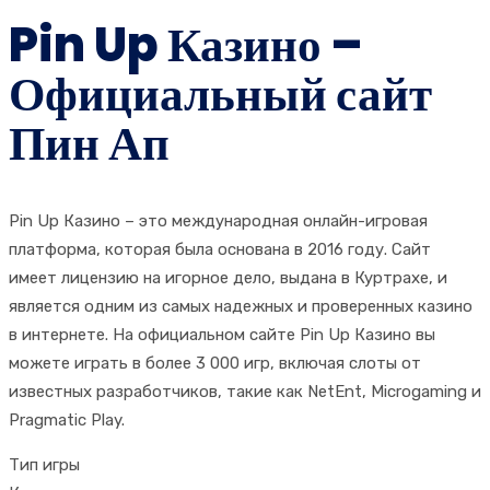
Pin Up Казино –
Официальный сайт
Пин Ап
Pin Up Казино – это международная онлайн-игровая
платформа, которая была основана в 2016 году. Сайт
имеет лицензию на игорное дело, выдана в Куртрахе, и
является одним из самых надежных и проверенных казино
в интернете. На официальном сайте Pin Up Казино вы
можете играть в более 3 000 игр, включая слоты от
известных разработчиков, такие как NetEnt, Microgaming и
Pragmatic Play.
Тип игры