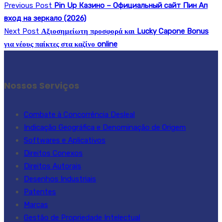
Previous Post
Pin Up Казино – Официальный сайт Пин Ап
вход на зеркало (2026)
Next Post
Αξιοσημείωτη προσφορά και Lucky Capone Bonus
για νέους παίκτες στα καζίνο online
Nossos Serviços
Combate à Concorrência Desleal
Indicação Geográfica e Denominação de Origem
Softwares e Aplicativos
Direitos Conexos
Direitos Autorais
Desenhos Industriais
Patentes
Marcas
Gestão de Propriedade Intelectual