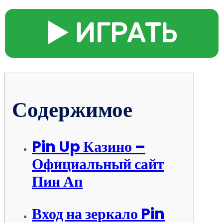
▶️ ИГРАТЬ
Содержимое
Pin Up Казино –
Официальный сайт
Пин Ап
Вход на зеркало Pin