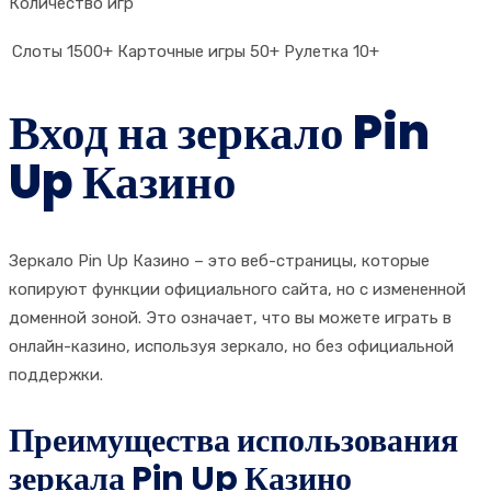
Количество игр
Слоты
1500+
Карточные игры
50+
Рулетка
10+
Вход на зеркало Pin
Up Казино
Зеркало Pin Up Казино – это веб-страницы, которые
копируют функции официального сайта, но с измененной
доменной зоной. Это означает, что вы можете играть в
онлайн-казино, используя зеркало, но без официальной
поддержки.
Преимущества использования
зеркала Pin Up Казино