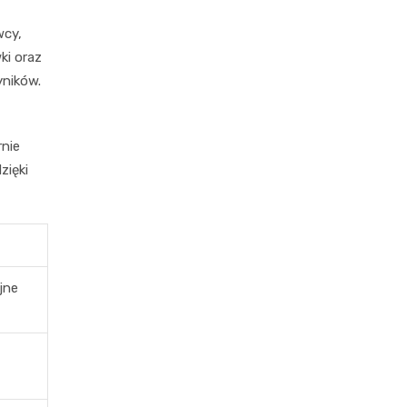
wcy,
ki oraz
yników.
nie
zięki
jne