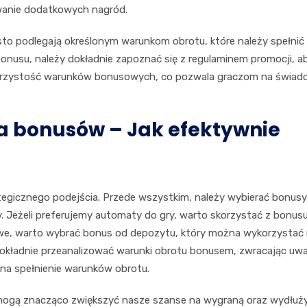
wanie dodatkowych nagród.
sto podlegają określonym warunkom obrotu, które należy spełnić
nusu, należy dokładnie zapoznać się z regulaminem promocji, a
zejrzystość warunków bonusowych, co pozwala graczom na świa
ia bonusów – Jak efektywnie
icznego podejścia. Przede wszystkim, należy wybierać bonusy,
y. Jeżeli preferujemy automaty do gry, warto skorzystać z bonus
łowe, warto wybrać bonus od depozytu, który można wykorzystać
dokładnie przeanalizować warunki obrotu bonusem, zwracając uw
na spełnienie warunków obrotu.
e mogą znacząco zwiększyć nasze szanse na wygraną oraz wydłuż