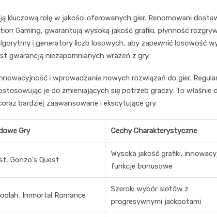
kluczową rolę w jakości oferowanych gier. Renomowani dosta
tion Gaming, gwarantują wysoką jakość grafiki, płynność rozgryw
lgorytmy i generatory liczb losowych, aby zapewnić losowość w
est gwarancją niezapomnianych wrażeń z gry.
nowacyjność i wprowadzanie nowych rozwiązań do gier. Regular
stosowując je do zmieniających się potrzeb graczy. To właśnie d
c coraz bardziej zaawansowane i ekscytujące gry.
adowe Gry
Cechy Charakterystyczne
Wysoka jakość grafiki, innowacy
st, Gonzo's Quest
funkcje bonusowe
Szeroki wybór slotów z
oolah, Immortal Romance
progresywnymi jackpotami