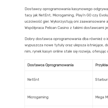
Dostawcy oprogramowania kasynowego odgrywają 
tacy jak NetEnt, Microgaming, Play'n GO czy Evolu
uczciwość gier. Wykorzystują oni zaawansowane a
Współpraca Pelican Casino z takimi dostawcami j
Dobry dostawca oprogramowania dba również o in
wypuszcza nowe tytuły oraz ulepsza istniejące, do
nim, rynek kasyn online stale się rozwija, oferują
Dostawca Oprogramowania
Przykł
NetEnt
Starbur
Microgaming
Mega M