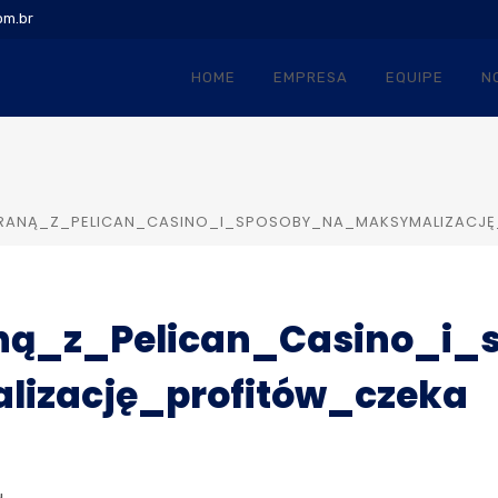
om.br
HOME
EMPRESA
EQUIPE
N
ANĄ_Z_PELICAN_CASINO_I_SPOSOBY_NA_MAKSYMALIZACJĘ
ą_z_Pelican_Casino_i_
izację_profitów_czeka