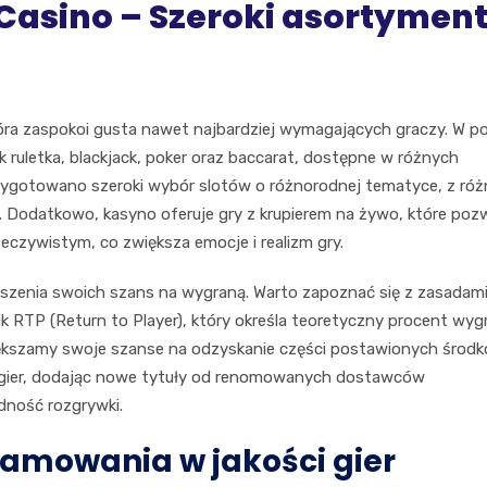
 Casino – Szeroki asortymen
tóra zaspokoi gusta nawet najbardziej wymagających graczy. W po
k ruletka, blackjack, poker oraz baccarat, dostępne w różnych
zygotowano szeroki wybór slotów o różnorodnej tematyce, z róż
i. Dodatkowo, kasyno oferuje gry z krupierem na żywo, które poz
zeczywistym, co zwiększa emocje i realizm gry.
kszenia swoich szans na wygraną. Warto zapoznać się z zasadam
k RTP (Return to Player), który określa teoretyczny procent wy
iększamy swoje szanse na odzyskanie części postawionych środk
rtę gier, dodając nowe tytuły od renomowanych dostawców
dność rozgrywki.
amowania w jakości gier