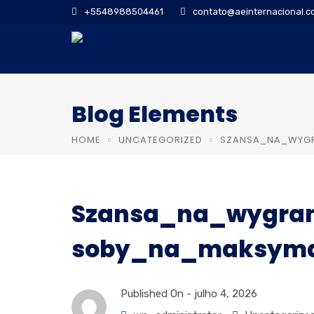
+5548988504461
contato@aeinternacional.c
Blog Elements
HOME
UNCATEGORIZED
SZANSA_NA_WYGR
Szansa_na_wygran
soby_na_maksymal
Published On -
julho 4, 2026