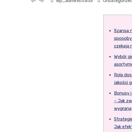
wp_administrator
Uncategorize
Szansa n
sposoby 
czekają 
Wybór gi
asortyme
Rola do
jakości g
Bonusy i
– Jak zw
wygraną
Strategi
Jak efek