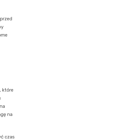
 przed
by
dome
 które
u
 na
agę na
yć czas