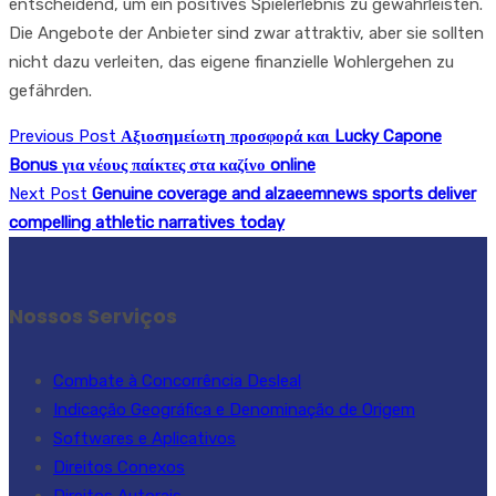
entscheidend, um ein positives Spielerlebnis zu gewährleisten.
Die Angebote der Anbieter sind zwar attraktiv, aber sie sollten
nicht dazu verleiten, das eigene finanzielle Wohlergehen zu
gefährden.
Previous Post
Αξιοσημείωτη προσφορά και Lucky Capone
Bonus για νέους παίκτες στα καζίνο online
Next Post
Genuine coverage and alzaeemnews sports deliver
compelling athletic narratives today
Nossos Serviços
Combate à Concorrência Desleal
Indicação Geográfica e Denominação de Origem
Softwares e Aplicativos
Direitos Conexos
Direitos Autorais