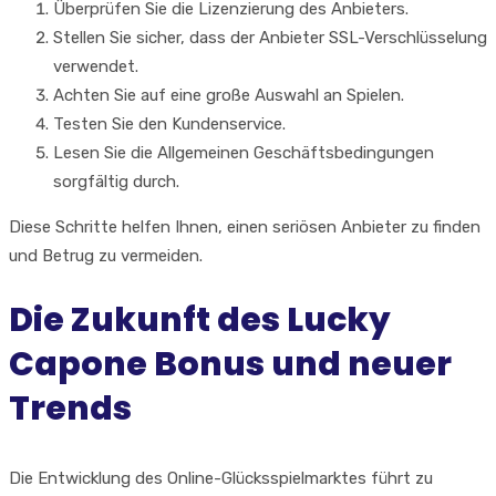
Überprüfen Sie die Lizenzierung des Anbieters.
Stellen Sie sicher, dass der Anbieter SSL-Verschlüsselung
verwendet.
Achten Sie auf eine große Auswahl an Spielen.
Testen Sie den Kundenservice.
Lesen Sie die Allgemeinen Geschäftsbedingungen
sorgfältig durch.
Diese Schritte helfen Ihnen, einen seriösen Anbieter zu finden
und Betrug zu vermeiden.
Die Zukunft des Lucky
Capone Bonus und neuer
Trends
Die Entwicklung des Online-Glücksspielmarktes führt zu