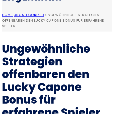
HOME
UNCATEGORIZED
UNGEWÖHNLICHE STRATEGIEN
OFFENBAREN DEN LUCKY CAPONE BONUS FÜR ERFAHRENE
SPIELER
Ungewöhnliche
Strategien
offenbaren den
Lucky Capone
Bonus für
erfahrene Spieler