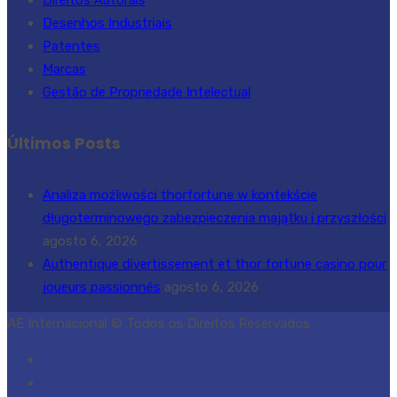
Desenhos Industriais
Patentes
Marcas
Gestão de Propriedade Intelectual
Últimos Posts
Analiza możliwości thorfortune w kontekście
długoterminowego zabezpieczenia majątku i przyszłości
agosto 6, 2026
Authentique divertissement et thor fortune casino pour
joueurs passionnés
agosto 6, 2026
AE Internacional © Todos os Direitos Reservados