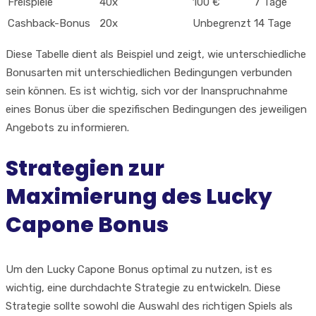
Freispiele
40x
100 €
7 Tage
Cashback-Bonus
20x
Unbegrenzt
14 Tage
Diese Tabelle dient als Beispiel und zeigt, wie unterschiedliche
Bonusarten mit unterschiedlichen Bedingungen verbunden
sein können. Es ist wichtig, sich vor der Inanspruchnahme
eines Bonus über die spezifischen Bedingungen des jeweiligen
Angebots zu informieren.
Strategien zur
Maximierung des Lucky
Capone Bonus
Um den Lucky Capone Bonus optimal zu nutzen, ist es
wichtig, eine durchdachte Strategie zu entwickeln. Diese
Strategie sollte sowohl die Auswahl des richtigen Spiels als